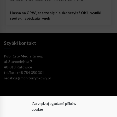
Hossa na GPW jeszcze się nie skończyła? OKI i wyniki
spółek napędzają rynek
Szybki kontakt
PubliCity Media Group
ul. Staromiejska 7
40-013 Katowice
tel/fax: +48 784 050 301
redakcja@monitorrynkowy.pl
Zarządzaj zgodami plików
Pozostańmy w kontakcie!
cookie