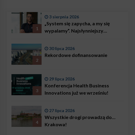
3 sierpnia 2026
„System się zapycha, a my się
1
wypalamy”. Najsłynniejszy
ratownik w Polsce, Karol
Bączkowski, mówi wprost:
30 lipca 2026
problemem są nie tylko choroby
Rekordowe dofinansowanie
2
29 lipca 2026
Konferencja Health Business
3
Innovations już we wrześniu!
27 lipca 2026
Wszystkie drogi prowadzą do…
4
Krakowa!