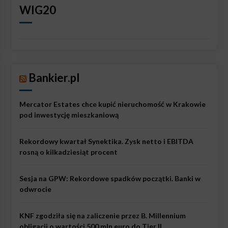
WIG20
Bankier.pl
Mercator Estates chce kupić nieruchomość w Krakowie
pod inwestycję mieszkaniową
Rekordowy kwartał Synektika. Zysk netto i EBITDA
rosną o kilkadziesiąt procent
Sesja na GPW: Rekordowe spadków początki. Banki w
odwrocie
KNF zgodziła się na zaliczenie przez B. Millennium
obligacji o wartości 500 mln euro do Tier II