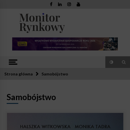
Skip
to
content
Monitor
Zaufana redakcja. Rzetelna prasa.
Rynkowy
Strona główna
Samobójstwo
Samobójstwo