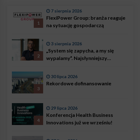
7 sierpnia 2026
FlexiPower Group: branża reaguje
1
na sytuację gospodarczą
3 sierpnia 2026
„System się zapycha, a my się
2
wypalamy”. Najsłynniejszy
ratownik w Polsce, Karol
Bączkowski, mówi wprost:
30 lipca 2026
problemem są nie tylko choroby
Rekordowe dofinansowanie
3
29 lipca 2026
Konferencja Health Business
4
Innovations już we wrześniu!