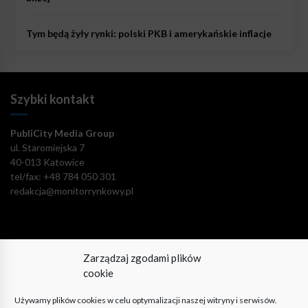
Tym będą żyły rynki: polski PKB i amerykańskie inflacje
Szybki kontakt
PubliCity Media Group
ul. Staromiejska 7
40-013 Katowice
tel/fax: +48 784 050 301
redakcja@monitorrynkowy.pl
Zarządzaj zgodami plików
Pozostańmy w kontakcie!
cookie
Używamy plików cookies w celu optymalizacji naszej witryny i serwisów.