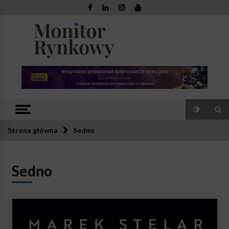
Skip
to
content
Monitor
Zaufana redakcja. Rzetelna prasa.
Rynkowy
Strona główna
Sedno
Sedno