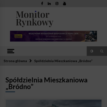
Skip
to
content
Monitor
Zaufana redakcja. Rzetelna prasa.
Rynkowy
Strona główna
Spółdzielnia Mieszkaniowa „Bródno”
Spółdzielnia Mieszkaniowa
„Bródno”