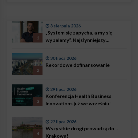
3 sierpnia 2026
„System się zapycha, a my się
1
wypalamy”. Najsłynniejszy
ratownik w Polsce, Karol
Bączkowski, mówi wprost:
30 lipca 2026
problemem są nie tylko choroby
Rekordowe dofinansowanie
2
29 lipca 2026
Konferencja Health Business
3
Innovations już we wrześniu!
27 lipca 2026
Wszystkie drogi prowadzą do…
4
Krakowa!