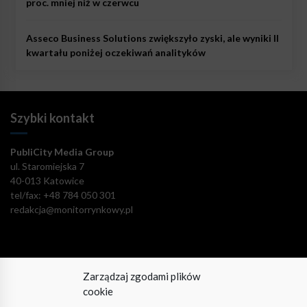
proc. mniej niż w czerwcu
Asseco Business Solutions zwiększyło zyski, ale wyniki II
kwartału poniżej oczekiwań analityków
Szybki kontakt
PubliCity Media Group
ul. Staromiejska 7
40-013 Katowice
tel/fax: +48 784 050 301
redakcja@monitorrynkowy.pl
Zarządzaj zgodami plików
Pozostańmy w kontakcie!
cookie