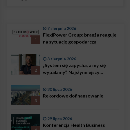
7 sierpnia 2026
FlexiPower Group: branża reaguje
1
na sytuację gospodarczą
3 sierpnia 2026
„System się zapycha, a my się
2
wypalamy”. Najsłynniejszy
ratownik w Polsce, Karol
Bączkowski, mówi wprost:
30 lipca 2026
problemem są nie tylko choroby
Rekordowe dofinansowanie
3
29 lipca 2026
Konferencja Health Business
4