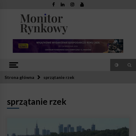
Skip
to
content
Monitor
Zaufana redakcja. Rzetelna prasa.
Rynkowy
Strona główna
sprzątanie rzek
sprzątanie rzek