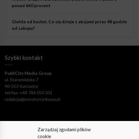
ponad 660 procent
Giełda od kuchni. Co się dzieje z akcjami przez 48 godzin
od zakupu?
Szybki kontakt
PubliCity Media Group
ul. Staromiejska 7
40-013 Katowice
tel/fax: +48 784 050 301
redakcja@monitorrynkowy.pl
Zarządzaj zgodami plików
Pozostańmy w kontakcie!
cookie