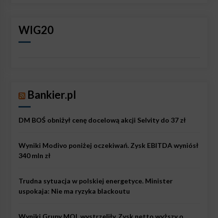
WIG20
Bankier.pl
DM BOŚ obniżył cenę docelową akcji Selvity do 37 zł
Wyniki Modivo poniżej oczekiwań. Zysk EBITDA wyniósł
340 mln zł
Trudna sytuacja w polskiej energetyce. Minister
uspokaja: Nie ma ryzyka blackoutu
Wyniki Grupy MOL wystrzeliły. Zysk netto wyższy o