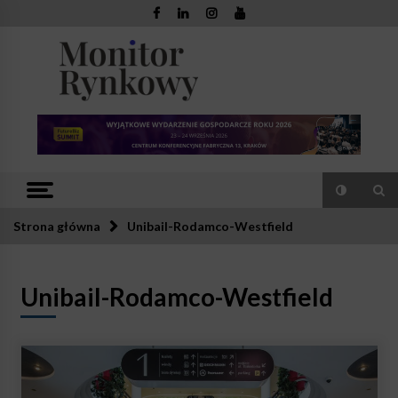
Skip
to
content
Monitor
Zaufana redakcja. Rzetelna prasa.
Rynkowy
Strona główna
Unibail-Rodamco-Westfield
Unibail-Rodamco-Westfield