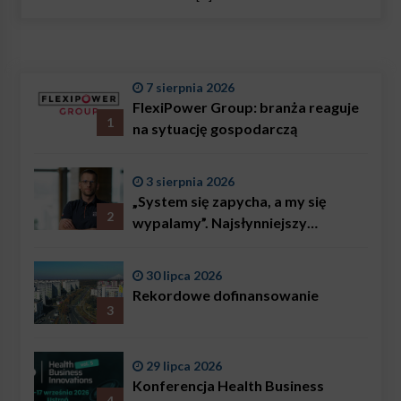
7 sierpnia 2026
FlexiPower Group: branża reaguje
1
na sytuację gospodarczą
3 sierpnia 2026
„System się zapycha, a my się
2
wypalamy”. Najsłynniejszy
ratownik w Polsce, Karol
Bączkowski, mówi wprost:
30 lipca 2026
problemem są nie tylko choroby
Rekordowe dofinansowanie
3
29 lipca 2026
Konferencja Health Business
4