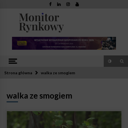
Skip
to
content
Monitor
Zaufana redakcja. Rzetelna prasa.
Rynkowy
Strona główna
walka ze smogiem
walka ze smogiem