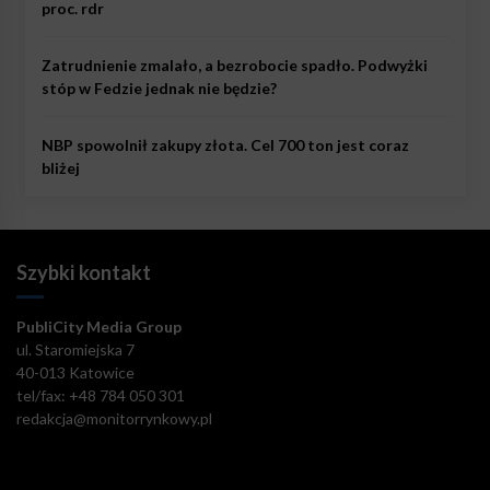
proc. rdr
Zatrudnienie zmalało, a bezrobocie spadło. Podwyżki
stóp w Fedzie jednak nie będzie?
NBP spowolnił zakupy złota. Cel 700 ton jest coraz
bliżej
Szybki kontakt
PubliCity Media Group
ul. Staromiejska 7
40-013 Katowice
tel/fax: +48 784 050 301
redakcja@monitorrynkowy.pl