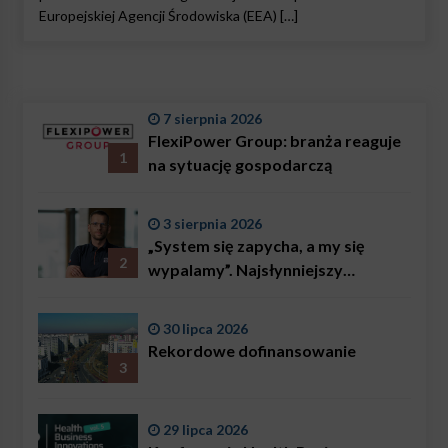
Europejskiej Agencji Środowiska (EEA) […]
7 sierpnia 2026
FlexiPower Group: branża reaguje
1
na sytuację gospodarczą
3 sierpnia 2026
„System się zapycha, a my się
2
wypalamy”. Najsłynniejszy
ratownik w Polsce, Karol
Bączkowski, mówi wprost:
30 lipca 2026
problemem są nie tylko choroby
Rekordowe dofinansowanie
3
29 lipca 2026