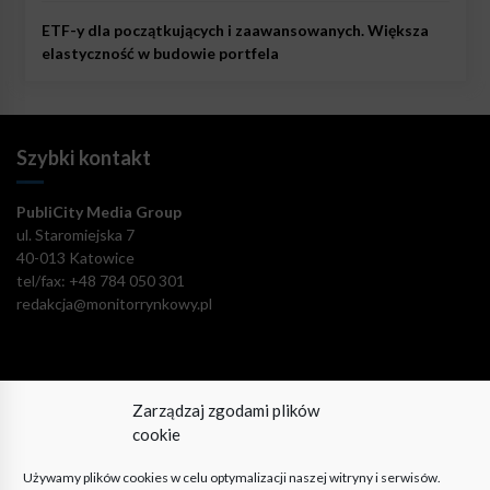
ETF-y dla początkujących i zaawansowanych. Większa
elastyczność w budowie portfela
Szybki kontakt
PubliCity Media Group
ul. Staromiejska 7
40-013 Katowice
tel/fax: +48 784 050 301
redakcja@monitorrynkowy.pl
Zarządzaj zgodami plików
Pozostańmy w kontakcie!
cookie
Używamy plików cookies w celu optymalizacji naszej witryny i serwisów.