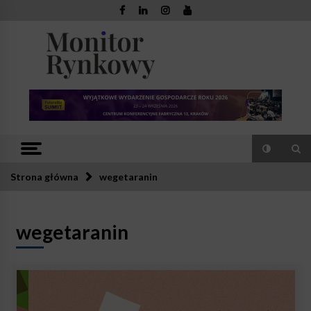
Skip
to
content
Monitor
Zaufana redakcja. Rzetelna prasa.
Rynkowy
Strona główna
wegetaranin
wegetaranin