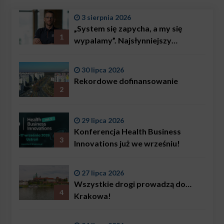
3 sierpnia 2026
„System się zapycha, a my się
1
wypalamy”. Najsłynniejszy
ratownik w Polsce, Karol
Bączkowski, mówi wprost:
30 lipca 2026
problemem są nie tylko choroby
Rekordowe dofinansowanie
2
29 lipca 2026
Konferencja Health Business
3
Innovations już we wrześniu!
27 lipca 2026
Wszystkie drogi prowadzą do…
4
Krakowa!