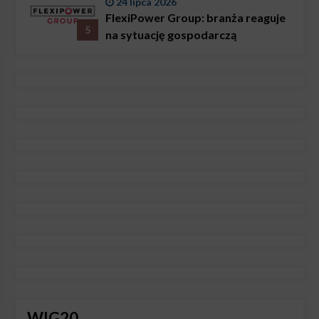
24 lipca 2026
FlexiPower Group: branża reaguje
5
na sytuację gospodarczą
WIG20