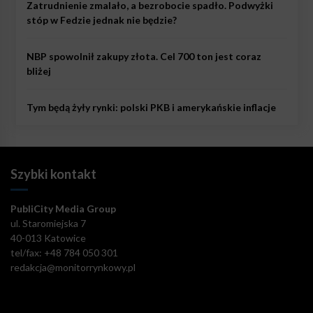
Zatrudnienie zmalało, a bezrobocie spadło. Podwyżki
stóp w Fedzie jednak nie będzie?
NBP spowolnił zakupy złota. Cel 700 ton jest coraz
bliżej
Tym będą żyły rynki: polski PKB i amerykańskie inflacje
Szybki kontakt
PubliCity Media Group
ul. Staromiejska 7
40-013 Katowice
tel/fax: +48 784 050 301
redakcja@monitorrynkowy.pl