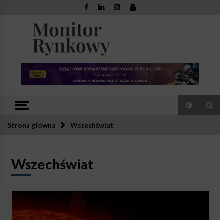
Skip
to
content
Monitor
Zaufana redakcja. Rzetelna prasa.
Rynkowy
Strona główna
Wszechświat
Wszechświat