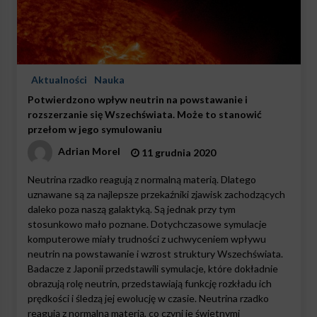
Aktualności
Nauka
Potwierdzono wpływ neutrin na powstawanie i
rozszerzanie się Wszechświata. Może to stanowić
przełom w jego symulowaniu
Adrian Morel
11 grudnia 2020
Neutrina rzadko reagują z normalną materią. Dlatego
uznawane są za najlepsze przekaźniki zjawisk zachodzących
daleko poza naszą galaktyką. Są jednak przy tym
stosunkowo mało poznane. Dotychczasowe symulacje
komputerowe miały trudności z uchwyceniem wpływu
neutrin na powstawanie i wzrost struktury Wszechświata.
Badacze z Japonii przedstawili symulacje, które dokładnie
obrazują rolę neutrin, przedstawiają funkcję rozkładu ich
prędkości i śledzą jej ewolucję w czasie. Neutrina rzadko
reagują z normalną materią, co czyni je świetnymi