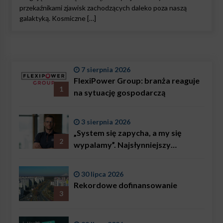
przekaźnikami zjawisk zachodzących daleko poza naszą
galaktyką. Kosmiczne […]
7 sierpnia 2026
FlexiPower Group: branża reaguje
1
na sytuację gospodarczą
3 sierpnia 2026
„System się zapycha, a my się
2
wypalamy”. Najsłynniejszy
ratownik w Polsce, Karol
Bączkowski, mówi wprost:
30 lipca 2026
problemem są nie tylko choroby
Rekordowe dofinansowanie
3