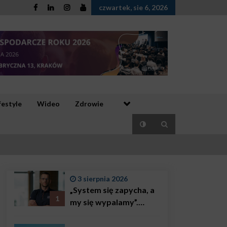
czwartek, sie 6, 2026
festyle
Wideo
Zdrowie
3 sierpnia 2026
„System się zapycha, a
1
my się wypalamy”.
Najsłynniejszy ratownik
w Polsce, Karol