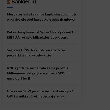
Bankier.pl
Mercator Estates chce kupić nieruchomość
w Krakowie pod inwestycję mieszkaniową
Rekordowy kwartał Synektika. Zysk netto i
EBITDA rosną o kilkadziesiąt procent
Sesja na GPW: Rekordowe spadków
początki. Banki w odwrocie
KNF zgodziła się na zaliczenie przez B.
Millennium obligacji o wartości 500 mln
euro do Tier II
Hossa na GPW jeszcze się nie skończyła?
OKI i wyniki spółek napędzają rynek