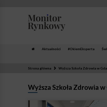
Skip
to
content
Monitor Rynkowy
Zaufana redakcja. Rzetelna prasa.
Aktualności
#OkiemEksperta
Św
Strona główna
Wyższa Szkoła Zdrowia w Gd
Wyższa Szkoła Zdrowia w