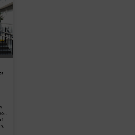
za
w
6 r.
 i
n.