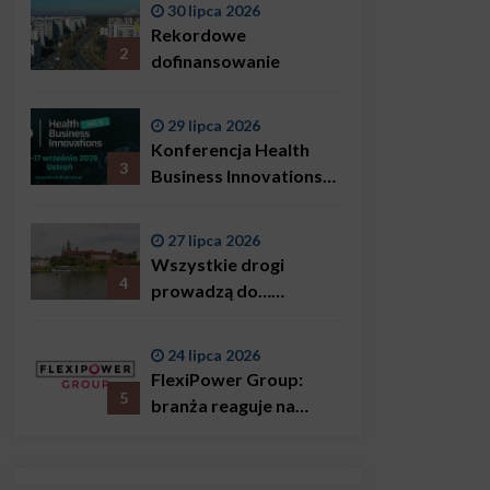
30 lipca 2026
Bączkowski, mówi
Rekordowe
wprost: problemem są
2
dofinansowanie
nie tylko choroby
29 lipca 2026
Konferencja Health
3
Business Innovations
już we wrześniu!
27 lipca 2026
Wszystkie drogi
4
prowadzą do…
Krakowa!
24 lipca 2026
FlexiPower Group:
5
branża reaguje na
sytuację gospodarczą