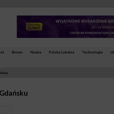
iat
Biznes
Nauka
Polska Lokalna
Technologie
Li
ańsku
 Gdańsku