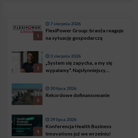
7 sierpnia 2026
FlexiPower Group: branża reaguje
1
na sytuację gospodarczą
3 sierpnia 2026
„System się zapycha, a my się
2
wypalamy”. Najsłynniejszy
ratownik w Polsce, Karol
Bączkowski, mówi wprost:
30 lipca 2026
problemem są nie tylko choroby
Rekordowe dofinansowanie
3
29 lipca 2026
Konferencja Health Business
4
Innovations już we wrześniu!