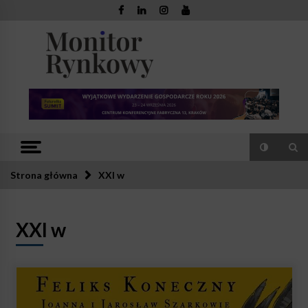
Skip
to
content
Monitor
Zaufana redakcja. Rzetelna prasa.
Rynkowy
Strona główna
XXI w
XXI w