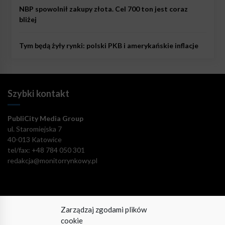
NBP spowolnił zakupy złota. Cel 700 ton jest coraz
bliżej
Tym będą żyły rynki: polski PKB i amerykańskie inflacje
Szybki kontakt
PubliCity Media Group
ul. Staromiejska 7
40-013 Katowice
tel/fax: +48 784 050 301
redakcja@monitorrynkowy.pl
Zarządzaj zgodami plików
Pozostańmy w kontakcie!
cookie