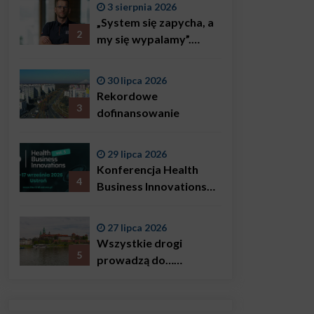
3 sierpnia 2026
„System się zapycha, a
2
my się wypalamy”.
Najsłynniejszy ratownik
w Polsce, Karol
30 lipca 2026
Bączkowski, mówi
Rekordowe
wprost: problemem są
3
dofinansowanie
nie tylko choroby
29 lipca 2026
Konferencja Health
4
Business Innovations
już we wrześniu!
27 lipca 2026
Wszystkie drogi
5
prowadzą do…
Krakowa!