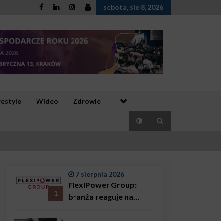
sobota, sie 8, 2026
festyle
Wideo
Zdrowie
7 sierpnia 2026
FlexiPower Group:
1
branża reaguje na
sytuację gospodarczą