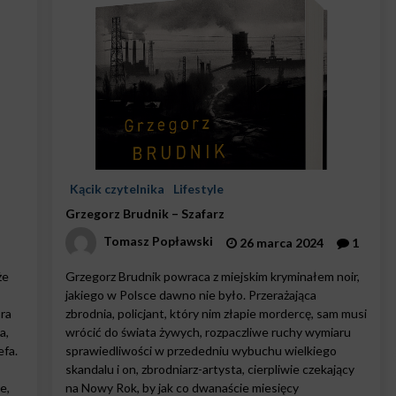
Kącik czytelnika
Lifestyle
Grzegorz Brudnik – Szafarz
Tomasz Popławski
26 marca 2024
1
że
Grzegorz Brudnik powraca z miejskim kryminałem noir,
jakiego w Polsce dawno nie było. Przerażająca
óra
zbrodnia, policjant, który nim złapie mordercę, sam musi
a,
wrócić do świata żywych, rozpaczliwe ruchy wymiaru
fa.
sprawiedliwości w przededniu wybuchu wielkiego
skandalu i on, zbrodniarz-artysta, cierpliwie czekający
e,
na Nowy Rok, by jak co dwanaście miesięcy