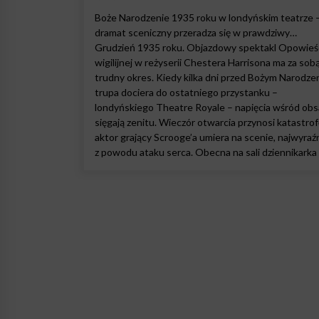
Boże Narodzenie 1935 roku w londyńskim teatrze 
dramat sceniczny przeradza się w prawdziwy…
Grudzień 1935 roku. Objazdowy spektakl Opowieś
wigilijnej w reżyserii Chestera Harrisona ma za sob
trudny okres. Kiedy kilka dni przed Bożym Narodz
trupa dociera do ostatniego przystanku –
londyńskiego Theatre Royale – napięcia wśród ob
sięgają zenitu. Wieczór otwarcia przynosi katastrof
aktor grający Scrooge’a umiera na scenie, najwyraźn
z powodu ataku serca. Obecna na sali dziennikarka 