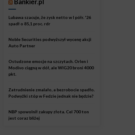
Bankier.pl
Lubawa szacuje, że zysk netto w I półr. '26
spadł o 85,1 proc. rdr
Noble Securities podwyższył wycenę akcji
Auto Partner
Ostudzone emocje na szczytach. Orlen i
Modivo ciągną w dół, ale WIG20 broni 4000
pkt.
Zatrudnienie zmalało, a bezrobocie spadło.
Podwyżki stóp w Fedzie jednak nie będzie?
NBP spowolnił zakupy złota. Cel 700 ton
jest coraz bliżej