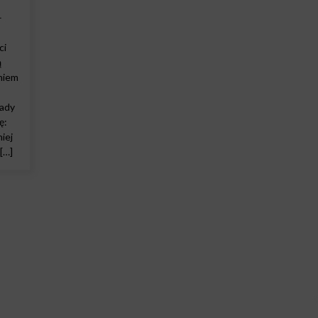
–
ci
ą
eniem
sady
ę:
iej
[…]