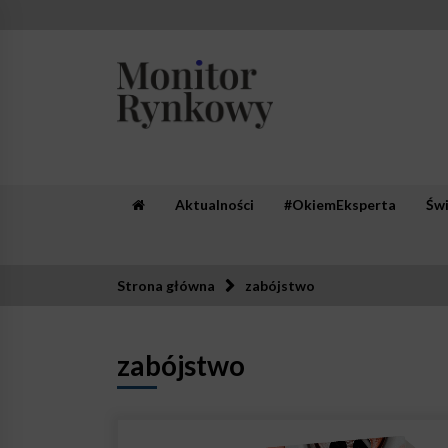
Skip
to
content
Monitor Rynkowy
Zaufana redakcja. Rzetelna prasa.
Aktualności
#OkiemEksperta
Św
Strona główna
zabójstwo
zabójstwo