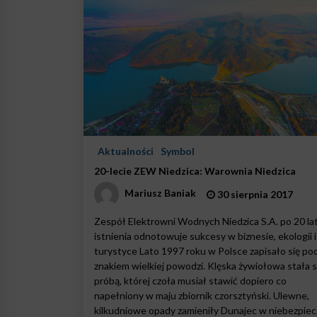
Aktualności
Symbol
20-lecie ZEW Niedzica: Warownia Niedzica
Mariusz Baniak
30 sierpnia 2017
Zespół Elektrowni Wodnych Niedzica S.A. po 20 la
istnienia odnotowuje sukcesy w biznesie, ekologii i
turystyce Lato 1997 roku w Polsce zapisało się po
znakiem wielkiej powodzi. Klęska żywiołowa stała s
próbą, której czoła musiał stawić dopiero co
napełniony w maju zbiornik czorsztyński. Ulewne,
kilkudniowe opady zamieniły Dunajec w niebezpiec