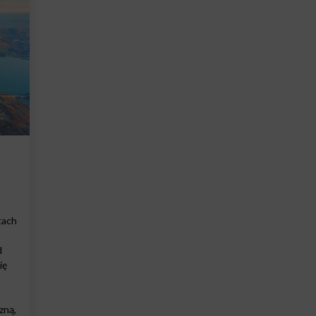
tach
d
ię
zną,