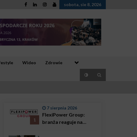
sobota, sie 8, 2026
festyle
Wideo
Zdrowie
7 sierpnia 2026
FlexiPower Group:
1
branża reaguje na
sytuację gospodarczą