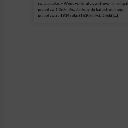
rwącą rzekę. – Wody wezbrały gwałtownie, osiągaj
przepływ 1450 m3/s, zbliżony do katastrofalnego
przepływu z 1934 roku (1630 m3/s). Dzięki […]