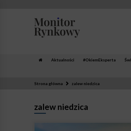
Skip
to
content
Monitor Rynkowy
Zaufana redakcja. Rzetelna prasa.
Aktualności
#OkiemEksperta
Św
Strona główna
zalew niedzica
zalew niedzica