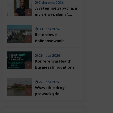
3 sierpnia 2026
„System się zapycha, a
2
my się wypalamy”.
Najsłynniejszy ratownik
w Polsce, Karol
30 lipca 2026
Bączkowski, mówi
Rekordowe
wprost: problemem są
3
dofinansowanie
nie tylko choroby
29 lipca 2026
Konferencja Health
4
Business Innovations
już we wrześniu!
27 lipca 2026
Wszystkie drogi
5
prowadzą do…
Krakowa!