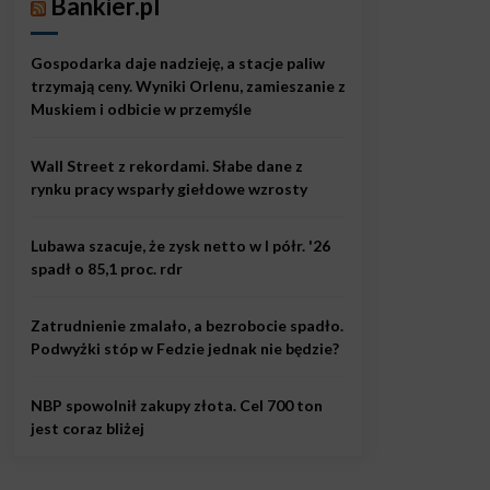
Bankier.pl
Gospodarka daje nadzieję, a stacje paliw
trzymają ceny. Wyniki Orlenu, zamieszanie z
Muskiem i odbicie w przemyśle
Wall Street z rekordami. Słabe dane z
rynku pracy wsparły giełdowe wzrosty
Lubawa szacuje, że zysk netto w I półr. '26
spadł o 85,1 proc. rdr
Zatrudnienie zmalało, a bezrobocie spadło.
Podwyżki stóp w Fedzie jednak nie będzie?
NBP spowolnił zakupy złota. Cel 700 ton
jest coraz bliżej