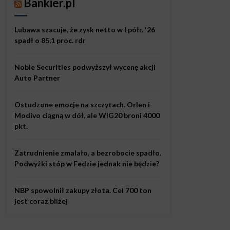
Bankier.pl
Lubawa szacuje, że zysk netto w I półr. '26
spadł o 85,1 proc. rdr
Noble Securities podwyższył wycenę akcji
Auto Partner
Ostudzone emocje na szczytach. Orlen i
Modivo ciągną w dół, ale WIG20 broni 4000
pkt.
Zatrudnienie zmalało, a bezrobocie spadło.
Podwyżki stóp w Fedzie jednak nie będzie?
NBP spowolnił zakupy złota. Cel 700 ton
jest coraz bliżej