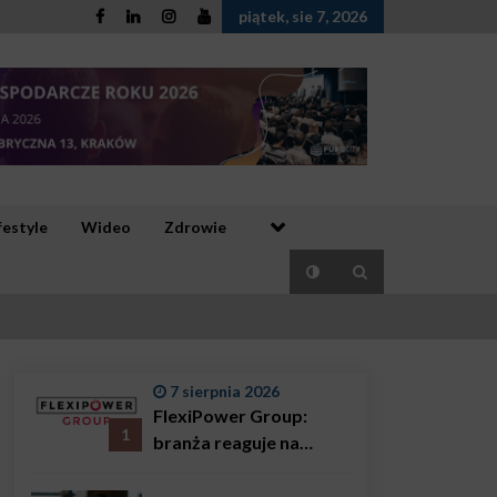
piątek, sie 7, 2026
festyle
Wideo
Zdrowie
7 sierpnia 2026
FlexiPower Group:
1
branża reaguje na
sytuację gospodarczą