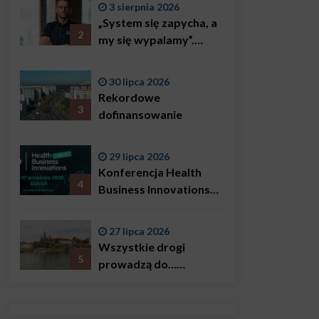
3 sierpnia 2026
„System się zapycha, a
2
my się wypalamy”.
Najsłynniejszy ratownik
w Polsce, Karol
30 lipca 2026
Bączkowski, mówi
Rekordowe
wprost: problemem są
3
dofinansowanie
nie tylko choroby
29 lipca 2026
Konferencja Health
4
Business Innovations
już we wrześniu!
27 lipca 2026
Wszystkie drogi
5
prowadzą do…
Krakowa!