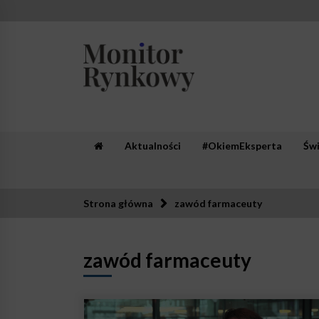
Skip
to
content
Monitor Rynkowy
Zaufana redakcja. Rzetelna prasa.
Aktualności
#OkiemEksperta
Św
Strona główna
zawód farmaceuty
zawód farmaceuty