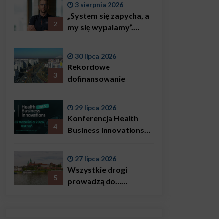
3 sierpnia 2026
„System się zapycha, a
2
my się wypalamy”.
Najsłynniejszy ratownik
w Polsce, Karol
30 lipca 2026
Bączkowski, mówi
Rekordowe
wprost: problemem są
3
dofinansowanie
nie tylko choroby
29 lipca 2026
Konferencja Health
4
Business Innovations
już we wrześniu!
27 lipca 2026
Wszystkie drogi
5
prowadzą do…
Krakowa!