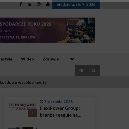
niedziela, sie 9, 2026
festyle
Wideo
Zdrowie
 rekordowo wysokie kwoty
7 sierpnia 2026
FlexiPower Group:
1
branża reaguje na
sytuację gospodarczą