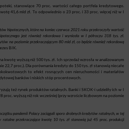
poteki, stanowiące 70 proc. wartości całego portfela kredytowego.
wotę 41,6 mld zł. To odpowiednio o 23 proc. i 33 proc. więcej niż w I
ytów hipotecznych, które na koniec czerwca 2021 roku przekroczyły wartość
potecznego jest również rekordowa i wyniosła w I półroczu 318 tys. zł.
dytów na poziomie przekraczającym 80 mld zł, co będzie również rekordową
ezes BIK.
a kwotę wyższą niż 500 tys. zł. Ich sprzedaż wzrosła w analizowanym
mie 22,7 proc.). Dla porównania kredyty do 150 tys. zł stanowią niecałe
okokwotowych to efekt rosnących cen nieruchomości i materiałów
redytowej banków i niskich stóp procentowych.
ują też rynek produktów ratalnych. Banki i SKOK-i udzieliły ich w I
28 proc. wyższą niż rok wcześniej (przy wzroście liczbowym na poziomie
czątku pandemii Polacy zaciągali sporo drobnych kredytów ratalnych, w tej
y ratalne przekraczające kwotę 10 tys. zł stanowią już 45 proc. produkcji