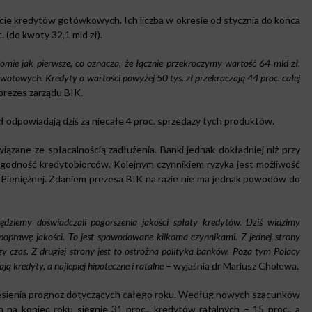
e kredytów gotówkowych. Ich liczba w okresie od stycznia do końca
. (do kwoty 32,1 mld zł).
omie jak pierwsze, co oznacza, że łącznie przekroczymy wartość 64 mld zł.
otowych. Kredyty o wartości powyżej 50 tys. zł przekraczają 44 proc. całej
prezes zarządu BIK.
 odpowiadają dziś za niecałe 4 proc. sprzedaży tych produktów.
ązane ze spłacalnością zadłużenia. Banki jednak dokładniej niż przy
ygodność kredytobiorców. Kolejnym czynnikiem ryzyka jest możliwość
 Pieniężnej. Zdaniem prezesa BIK na razie nie ma jednak powodów do
ędziemy doświadczali pogorszenia jakości spłaty kredytów. Dziś widzimy
 poprawę jakości. To jest spowodowane kilkoma czynnikami. Z jednej strony
 czas. Z drugiej strony jest to ostrożna polityka banków. Poza tym Polacy
ą kredyty, a najlepiej hipoteczne i ratalne
– wyjaśnia dr Mariusz Cholewa.
niesienia prognoz dotyczących całego roku. Według nowych szacunków
 na koniec roku sięgnie 31 proc., kredytów ratalnych – 15 proc., a