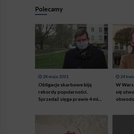
Polecamy
28 maja 2021
24 kwi
Obligacje skarbowe biją
W Warsz
rekordy popularności.
się utwo
Sprzedaż sięga prawie 4 mld
obwodo
zł miesięcznie
wyborcz
chętnyc
wybora