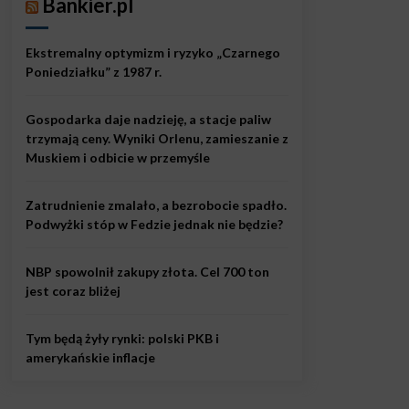
Bankier.pl
Ekstremalny optymizm i ryzyko „Czarnego
Poniedziałku” z 1987 r.
Gospodarka daje nadzieję, a stacje paliw
trzymają ceny. Wyniki Orlenu, zamieszanie z
Muskiem i odbicie w przemyśle
Zatrudnienie zmalało, a bezrobocie spadło.
Podwyżki stóp w Fedzie jednak nie będzie?
NBP spowolnił zakupy złota. Cel 700 ton
jest coraz bliżej
Tym będą żyły rynki: polski PKB i
amerykańskie inflacje