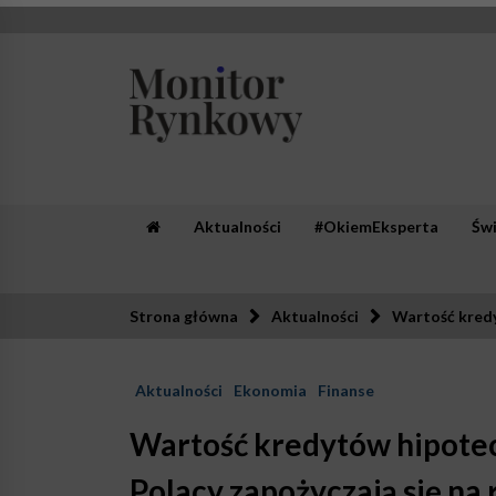
Skip
to
content
Monitor Rynkowy
Zaufana redakcja. Rzetelna prasa.
Aktualności
#OkiemEksperta
Św
Strona główna
Aktualności
Wartość kredy
Aktualności
Ekonomia
Finanse
Wartość kredytów hipotecz
Polacy zapożyczają się n