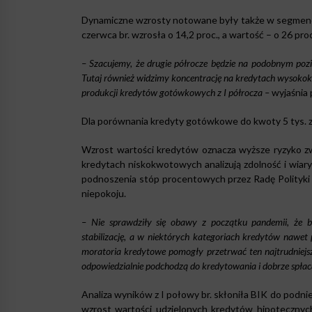
Dynamiczne wzrosty notowane były także w segmenci
czerwca br. wzrosła o 14,2 proc., a wartość – o 26 proc
– Szacujemy, że drugie półrocze będzie na podobnym pozi
Tutaj również widzimy koncentrację na kredytach wysokokw
produkcji kredytów gotówkowych z I półrocza –
wyjaśnia 
Dla porównania kredyty gotówkowe do kwoty 5 tys. zł
Wzrost wartości kredytów oznacza wyższe ryzyko zwi
kredytach niskokwotowych analizują zdolność i wiar
podnoszenia stóp procentowych przez Radę Polityki
niepokoju.
– Nie sprawdziły się obawy z początku pandemii, że b
stabilizację, a w niektórych kategoriach kredytów nawet
moratoria kredytowe pomogły przetrwać ten najtrudniejszy
odpowiedzialnie podchodzą do kredytowania i dobrze spłacaj
Analiza wyników z I połowy br. skłoniła BIK do pod
wzrost wartości udzielonych kredytów hipotecznych