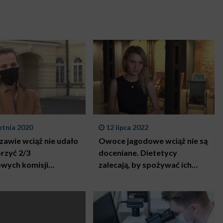
etnia 2020
12 lipca 2022
awie wciąż nie udało
Owoce jagodowe wciąż nie są
rzyć 2/3
doceniane. Dietetycy
wych komisji
zalecają, by spożywać ich
ych. Brakuje
filiżankę dziennie
h do pracy przy
ch