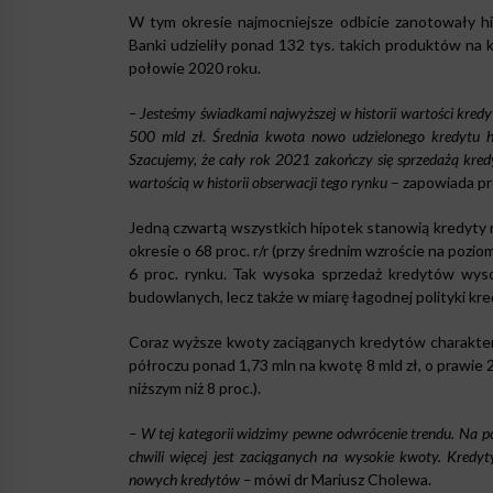
W tym okresie najmocniejsze odbicie zanotowały hi
Banki udzieliły ponad 132 tys. takich produktów na k
połowie 2020 roku.
– Jesteśmy świadkami najwyższej w historii wartości kred
500 mld zł. Średnia kwota nowo udzielonego kredytu hi
Szacujemy, że cały rok 2021 zakończy się sprzedażą kre
wartością w historii obserwacji tego rynku
– zapowiada pr
Jedną czwartą wszystkich hipotek stanowią kredyty n
okresie o 68 proc. r/r (przy średnim wzroście na pozio
6 proc. rynku. Tak wysoka sprzedaż kredytów wys
budowlanych, lecz także w miarę łagodnej polityki k
Coraz wyższe kwoty zaciąganych kredytów charakteryz
półroczu ponad 1,73 mln na kwotę 8 mld zł, o prawie 
niższym niż 8 proc.).
– W tej kategorii widzimy pewne odwrócenie trendu. Na po
chwili więcej jest zaciąganych na wysokie kwoty. Kredyt
nowych kredytów –
mówi dr Mariusz Cholewa.