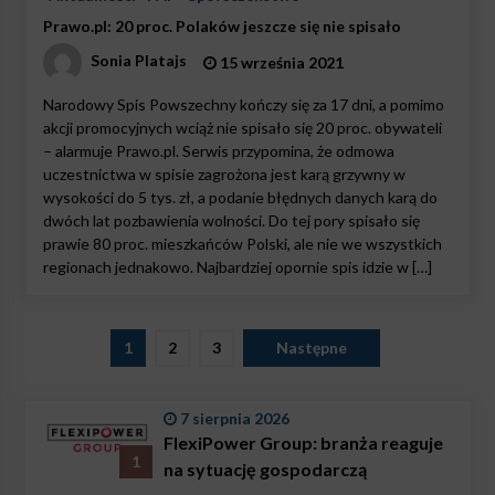
Prawo.pl: 20 proc. Polaków jeszcze się nie spisało
Sonia Platajs
15 września 2021
Narodowy Spis Powszechny kończy się za 17 dni, a pomimo
akcji promocyjnych wciąż nie spisało się 20 proc. obywateli
– alarmuje Prawo.pl. Serwis przypomina, że odmowa
uczestnictwa w spisie zagrożona jest karą grzywny w
wysokości do 5 tys. zł, a podanie błędnych danych karą do
dwóch lat pozbawienia wolności. Do tej pory spisało się
prawie 80 proc. mieszkańców Polski, ale nie we wszystkich
regionach jednakowo. Najbardziej opornie spis idzie w […]
Stronicowanie
1
2
3
Następne
wpisów
7 sierpnia 2026
FlexiPower Group: branża reaguje
1
na sytuację gospodarczą