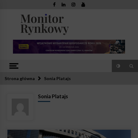
Skip
to
content
Monitor
Zaufana redakcja. Rzetelna prasa.
Rynkowy
Strona główna
Sonia Platajs
Sonia Platajs