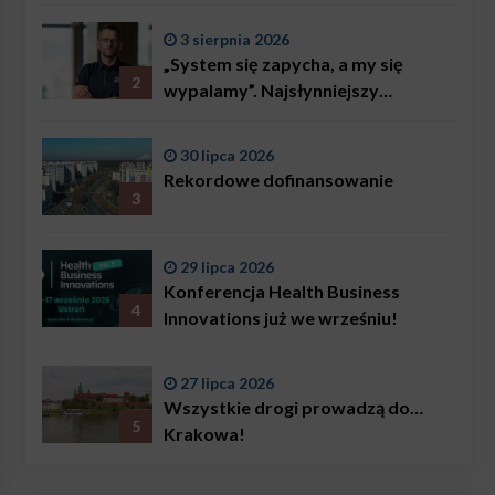
3 sierpnia 2026
„System się zapycha, a my się
2
wypalamy”. Najsłynniejszy
ratownik w Polsce, Karol
Bączkowski, mówi wprost:
30 lipca 2026
problemem są nie tylko choroby
Rekordowe dofinansowanie
3
29 lipca 2026
Konferencja Health Business
4
Innovations już we wrześniu!
27 lipca 2026
Wszystkie drogi prowadzą do…
5
Krakowa!