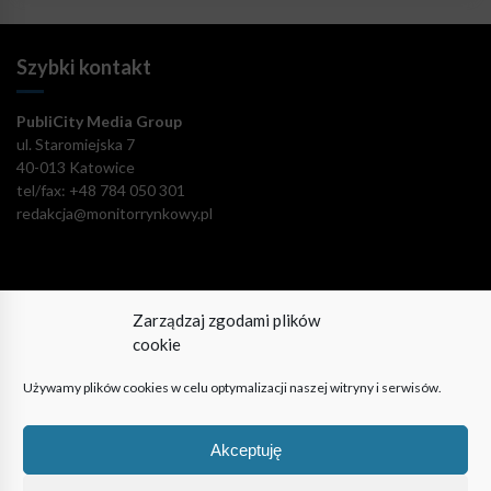
Szybki kontakt
PubliCity Media Group
ul. Staromiejska 7
40-013 Katowice
tel/fax: +48 784 050 301
redakcja@monitorrynkowy.pl
Zarządzaj zgodami plików
Pozostańmy w kontakcie!
cookie
Używamy plików cookies w celu optymalizacji naszej witryny i serwisów.
Akceptuję
© PubliCity Media Group 2009-2024. Wszystkie prawa