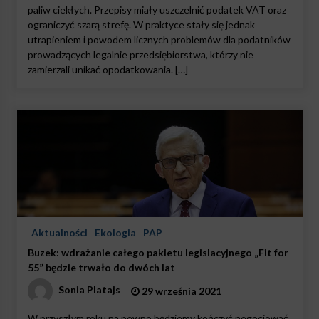
paliw ciekłych. Przepisy miały uszczelnić podatek VAT oraz
ograniczyć szarą strefę. W praktyce stały się jednak
utrapieniem i powodem licznych problemów dla podatników
prowadzących legalnie przedsiębiorstwa, którzy nie
zamierzali unikać opodatkowania. […]
Aktualności
Ekologia
PAP
Buzek: wdrażanie całego pakietu legislacyjnego „Fit for
55” będzie trwało do dwóch lat
Sonia Platajs
29 września 2021
W przyszłym roku na pewno będziemy kończyć negocjować