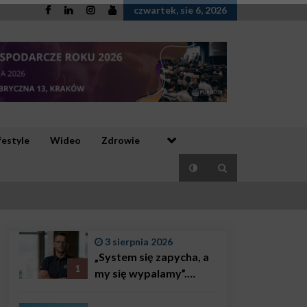
czwartek, sie 6, 2026
festyle
Wideo
Zdrowie
3 sierpnia 2026
„System się zapycha, a
1
my się wypalamy”.
Najsłynniejszy ratownik
w Polsce, Karol