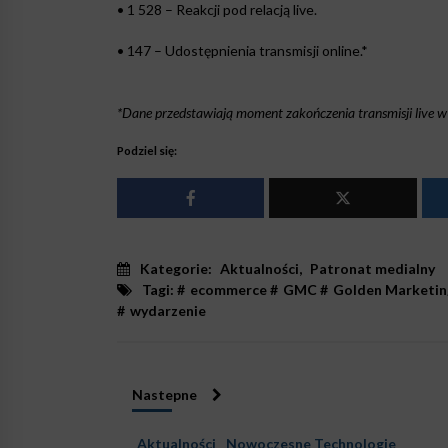
• 1 528 – Reakcji pod relacją live.
• 147 – Udostępnienia transmisji online.*
*Dane przedstawiają moment zakończenia transmisji live w 
Podziel się:
Kategorie:
Aktualności
,
Patronat medialny
Tagi: #
ecommerce
#
GMC
#
Golden Marketin
#
wydarzenie
Nastepne
Aktualności
Nowoczesne Technologie