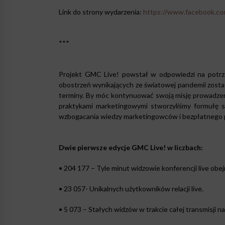
Link do strony wydarzenia:
https://www.facebook.c
***
Projekt GMC Live! powstał w odpowiedzi na potrz
obostrzeń wynikających ze światowej pandemii zosta
terminy. By móc kontynuować swoją misję prowadzen
praktykami marketingowymi stworzyliśmy formułę 
wzbogacania wiedzy marketingowców i bezpłatnego po
Dwie pierwsze edycje GMC Live! w liczbach:
• 204 177 – Tyle minut widzowie konferencji live obejr
• 23 057- Unikalnych użytkowników relacji live.
• 5 073 – Stałych widzów w trakcie całej transmisji n