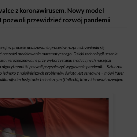
 walce z koronawirusem. Nowy model
 pozwoli przewidzieć rozwój pandemii
cji w procesie analizowania procesów rozprzestrzeniania się
ć narzędzi modelowania matematycznego. Dzięki technologii uczenia
a nierozpoznawalne przy wykorzystaniu tradycyjnych narzędzi
 algorytmami SI pozwoli przyspieszyć wygaszenie pandemii. – Sztuczna
 do jednego z najpilniejszych problemów świata jest sensowne – mówi Yaser
Kalifornijskim Instytucie Technicznym (Caltech), który kierował rozwojem