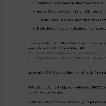
Piotr Bucki, Wykładowca, szkoleniowiec, Bucki
Łukasz Sokołowski, Digital Brand Manager, Cit
Justyna Oracz, Head of Communications, Fant
Daniel Bossy, Kreator Marketingu Internetowe
Trzecia już odsłona Golden Marketing Conference on
kanałach Facebook oraz YouTube GMC:
FB –
https://www.facebook.com/GoldenMarketingC
YT –
https://www.youtube.com/channel/UCq5BqQ
Uczestnicy GMC Live vol. 3 będą mogli uzyskać
certy
GMC Live! vol. 3 jest objęte
akredytacją DIMAQ
, 
punkty recertyfikacyjne.
Zachęcamy do śledzenia wydarzenia, gdzie publikowan