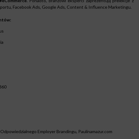
#eCommerce
. Ponadto, branżowi eksperci zaprezentują prelekcje z
sportu, Facebook Ads, Google Ads, Content & Influence Marketingu.
entów:
us
ia
r360
a Odpowiedzialnego Employer Brandingu, Paulinamazur.com