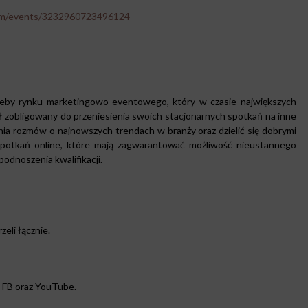
om/events/3232960723496124
eby rynku marketingowo-eventowego, który w czasie największych
ł zobligowany do przeniesienia swoich stacjonarnych spotkań na inne
ia rozmów o najnowszych trendach w branży oraz dzielić się dobrymi
spotkań online, które mają zagwarantować możliwość nieustannego
dnoszenia kwalifikacji.
zeli łącznie.
a FB oraz YouTube.