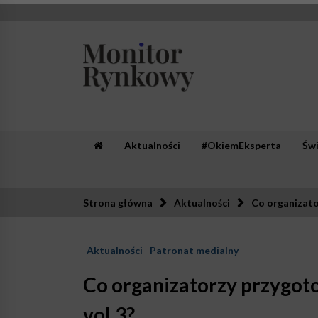
Skip
to
content
Monitor Rynkowy
Zaufana redakcja. Rzetelna prasa.
Aktualności
#OkiemEksperta
Św
Strona główna
Aktualności
Co organizato
Aktualności
Patronat medialny
Co organizatorzy przygot
vol.3?