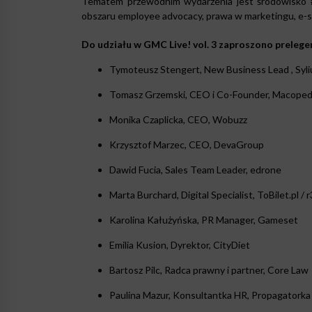
Tematem przewodnim wydarzenia jest środowisko
obszaru employee advocacy, prawa w marketingu, e-
Do udziału w GMC Live! vol. 3 zaproszono preleg
Tymoteusz Stengert, New Business Lead , Syli
Tomasz Grzemski, CEO i Co-Founder, Macoped
Monika Czaplicka, CEO, Wobuzz
Krzysztof Marzec, CEO, DevaGroup
Dawid Fucia, Sales Team Leader, edrone
Marta Burchard, Digital Specialist, ToBilet.pl / 
Karolina Kałużyńska, PR Manager, Gameset
Emilia Kusion, Dyrektor, CityDiet
Bartosz Pilc, Radca prawny i partner, Core Law
Paulina Mazur, Konsultantka HR, Propagatork