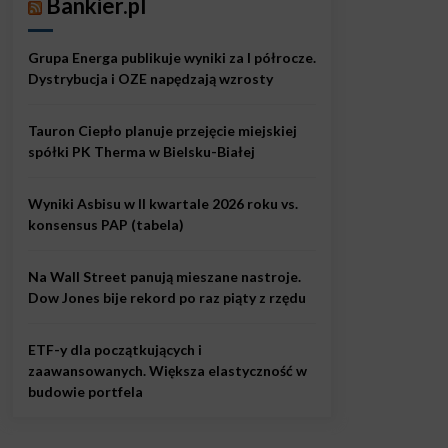
Bankier.pl
Grupa Energa publikuje wyniki za I półrocze.
Dystrybucja i OZE napędzają wzrosty
Tauron Ciepło planuje przejęcie miejskiej
spółki PK Therma w Bielsku-Białej
Wyniki Asbisu w II kwartale 2026 roku vs.
konsensus PAP (tabela)
Na Wall Street panują mieszane nastroje.
Dow Jones bije rekord po raz piąty z rzędu
ETF-y dla początkujących i
zaawansowanych. Większa elastyczność w
budowie portfela