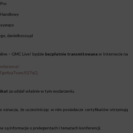
 Pro
i Handlowy
asyexpo
go, danielbossy.pl
line – GMC Live! będzie
bezpłatnie transmitowana
w Internecie na
onference/
RFge4ya7symJ527qQ
fikat
za udział właśnie w tym wydarzeniu.
co oznacza, że uczestnicząc w nim posiadacze certyfikatów otrzymują
e są informacje o prelegentach i tematach konferencji.