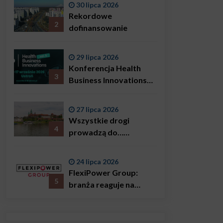
30 lipca 2026
Bączkowski, mówi
Rekordowe
wprost: problemem są
2
dofinansowanie
nie tylko choroby
29 lipca 2026
Konferencja Health
3
Business Innovations
już we wrześniu!
27 lipca 2026
Wszystkie drogi
4
prowadzą do…
Krakowa!
24 lipca 2026
FlexiPower Group:
5
branża reaguje na
sytuację gospodarczą