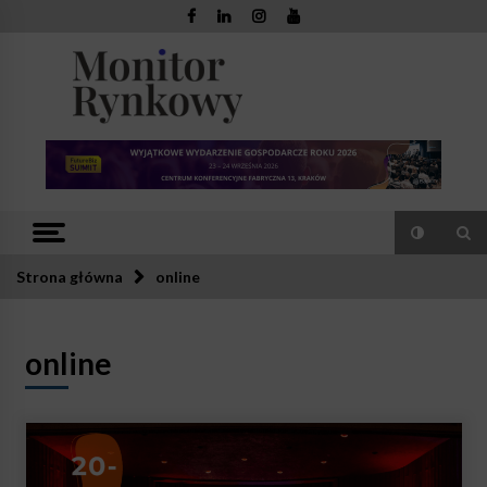
Skip
to
content
Monitor
Zaufana redakcja. Rzetelna prasa.
Rynkowy
Strona główna
online
online