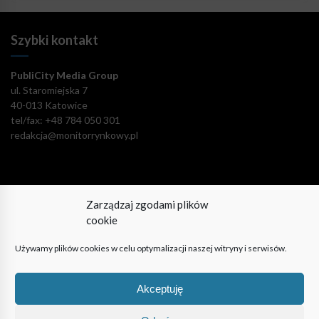
Szybki kontakt
PubliCity Media Group
ul. Staromiejska 7
40-013 Katowice
tel/fax: +48 784 050 301
redakcja@monitorrynkowy.pl
Zarządzaj zgodami plików
Pozostańmy w kontakcie!
cookie
Używamy plików cookies w celu optymalizacji naszej witryny i serwisów.
Akceptuję
© PubliCity Media Group 2009-2024. Wszystkie prawa
zastrzeżone. Korzystanie z portalu oznacza akceptację polityki