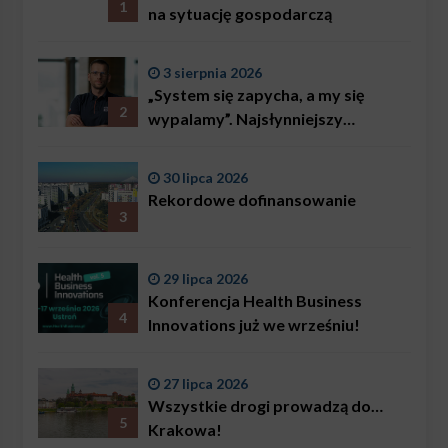
1
na sytuację gospodarczą
3 sierpnia 2026
„System się zapycha, a my się
2
wypalamy”. Najsłynniejszy
ratownik w Polsce, Karol
Bączkowski, mówi wprost:
30 lipca 2026
problemem są nie tylko choroby
Rekordowe dofinansowanie
3
29 lipca 2026
Konferencja Health Business
4
Innovations już we wrześniu!
27 lipca 2026
Wszystkie drogi prowadzą do…
5
Krakowa!