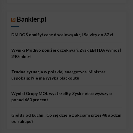
Bankier.pl
DM BOŚ obniżył cenę docelową akcji Selvity do 37 zł
Wyniki Modivo poniżej oczekiwań. Zysk EBITDA wyniósł
340 mln zł
Trudna sytuacja w polskiej energetyce. Minister
uspokaja: Nie ma ryzyka blackoutu
Wyniki Grupy MOL wystrzeliły. Zysk netto wyższy o
ponad 660 procent
Giełda od kuchni. Co się dzieje z akcjami przez 48 godzin
od zakupu?