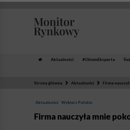
Skip
to
content
Monitor Rynkowy
Zaufana redakcja. Rzetelna prasa.
Aktualności
#OkiemEksperta
Św
Strona główna
Aktualności
Firma nauczył
Aktualności
Wybierz Polskie
Firma nauczyła mnie pok