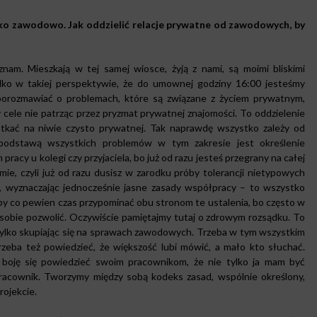
tylko zawodowo. Jak oddzielić relacje prywatne od zawodowych, by
nam. Mieszkają w tej samej wiosce, żyją z nami, są moimi bliskimi
 tylko w takiej perspektywie, że do umownej godziny 16:00 jesteśmy
orozmawiać o problemach, które są związane z życiem prywatnym,
cele nie patrząc przez pryzmat prywatnej znajomości. To oddzielenie
otkać na niwie czysto prywatnej. Tak naprawdę wszystko zależy od
 podstawą wszystkich problemów w tym zakresie jest określenie
pracy u kolegi czy przyjaciela, bo już od razu jesteś przegrany na całej
firmie, czyli już od razu dusisz w zarodku próby tolerancji nietypowych
ni, wyznaczając jednocześnie jasne zasady współpracy – to wszystko
by co pewien czas przypominać obu stronom te ustalenia, bo często w
y sobie pozwolić. Oczywiście pamiętajmy tutaj o zdrowym rozsądku. To
 tylko skupiając się na sprawach zawodowych. Trzeba w tym wszystkim
Trzeba też powiedzieć, że większość lubi mówić, a mało kto słuchać.
e boję się powiedzieć swoim pracownikom, że nie tylko ja mam być
pracownik. Tworzymy między sobą kodeks zasad, wspólnie określony,
rojekcie.