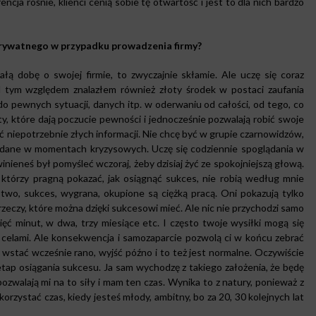
encja rośnie, klienci cenią sobie tę otwartość i jest to dla nich bardzo
a prywatnego w przypadku prowadzenia firmy?
całą dobę o swojej firmie, to zwyczajnie skłamie. Ale uczę się coraz
d tym względem znalazłem również złoty środek w postaci zaufania
o pewnych sytuacji, danych itp. w oderwaniu od całości, od tego, co
, które dają poczucie pewności i jednocześnie pozwalają robić swoje
ać niepotrzebnie złych informacji. Nie chcę być w grupie czarnowidzów,
ne dane w momentach kryzysowych. Uczę się codziennie spoglądania w
inieneś był pomyśleć wczoraj, żeby dzisiaj żyć ze spokojniejszą głową.
, którzy pragną pokazać, jak osiągnąć sukces, nie robią według mnie
two, sukces, wygrana, okupione są ciężką pracą. Oni pokazują tylko
rzeczy, które można dzięki sukcesowi mieć. Ale nic nie przychodzi samo
esięć minut, w dwa, trzy miesiące etc. I często twoje wysiłki mogą się
 celami. Ale konsekwencja i samozaparcie pozwolą ci w końcu zebrać
 wstać wcześnie rano, wyjść późno i to też jest normalne. Oczywiście
 etap osiągania sukcesu. Ja sam wychodzę z takiego założenia, że będę
zwalają mi na to siły i mam ten czas. Wynika to z natury, ponieważ z
rzystać czas, kiedy jesteś młody, ambitny, bo za 20, 30 kolejnych lat