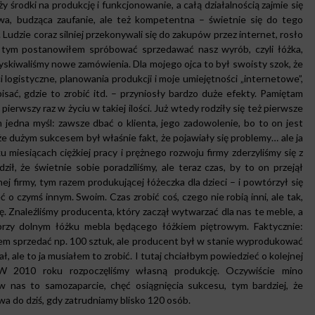
 środki na produkcję i funkcjonowanie, a całą działalnością zajmie się
liwa, budząca zaufanie, ale też kompetentna – świetnie się do tego
udzie coraz silniej przekonywali się do zakupów przez internet, rosło
 tym postanowiłem spróbować sprzedawać nasz wyrób, czyli łóżka,
yskiwaliśmy nowe zamówienia. Dla mojego ojca to był swoisty szok, że
logistyczne, planowania produkcji i moje umiejętności „internetowe”,
pisać, gdzie to zrobić itd. – przyniosły bardzo duże efekty. Pamiętam
erwszy raz w życiu w takiej ilości. Już wtedy rodziły się też pierwsze
jedna myśl: zawsze dbać o klienta, jego zadowolenie, bo to on jest
e dużym sukcesem był właśnie fakt, że pojawiały się problemy… ale ja
u miesiącach ciężkiej pracy i prężnego rozwoju firmy zderzyliśmy się z
ił, że świetnie sobie poradziliśmy, ale teraz czas, by to on przejął
ej firmy, tym razem produkującej łóżeczka dla dzieci – i powtórzył się
o czymś innym. Swoim. Czas zrobić coś, czego nie robią inni, ale tak,
ię. Znaleźliśmy producenta, który zaczął wytwarzać dla nas te meble, a
przy dolnym łóżku mebla będącego łóżkiem piętrowym. Faktycznie:
iłem sprzedać np. 100 sztuk, ale producent był w stanie wyprodukować
, ale to ja musiałem to zrobić. I tutaj chciałbym powiedzieć o kolejnej
 W 2010 roku rozpoczęliśmy własną produkcję. Oczywiście mino
nas to samozaparcie, chęć osiągnięcia sukcesu, tym bardziej, że
rwa do dziś, gdy zatrudniamy blisko 120 osób.