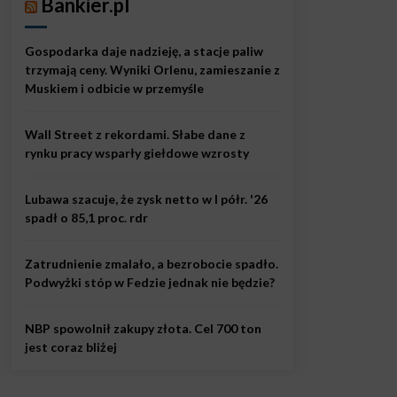
Bankier.pl
Gospodarka daje nadzieję, a stacje paliw
trzymają ceny. Wyniki Orlenu, zamieszanie z
Muskiem i odbicie w przemyśle
Wall Street z rekordami. Słabe dane z
rynku pracy wsparły giełdowe wzrosty
Lubawa szacuje, że zysk netto w I półr. '26
spadł o 85,1 proc. rdr
Zatrudnienie zmalało, a bezrobocie spadło.
Podwyżki stóp w Fedzie jednak nie będzie?
NBP spowolnił zakupy złota. Cel 700 ton
jest coraz bliżej