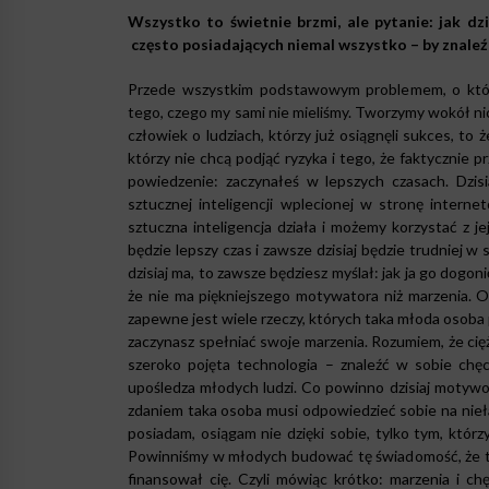
Wszystko to świetnie brzmi, ale pytanie: jak dz
często posiadających niemal wszystko
–
by znaleźl
Przede wszystkim podstawowym problemem, o któr
tego, czego my sami nie mieliśmy. Tworzymy wokół ni
człowiek o ludziach, którzy już osiągnęli sukces, to
którzy nie chcą podjąć ryzyka i tego, że faktycznie p
powiedzenie: zaczynałeś w lepszych czasach. Dzi
sztucznej inteligencji wplecionej w stronę internet
sztuczna inteligencja działa i możemy korzystać z j
będzie lepszy czas i zawsze dzisiaj będzie trudniej w
dzisiaj ma, to zawsze będziesz myślał: jak ja go dog
że nie ma piękniejszego motywatora niż marzenia. O
zapewne jest wiele rzeczy, których taka młoda osoba pr
zaczynasz spełniać swoje marzenia. Rozumiem, że ciężko 
szeroko pojęta technologia – znaleźć w sobie chęc
upośledza młodych ludzi. Co powinno dzisiaj motywow
zdaniem taka osoba musi odpowiedzieć sobie na nieła
posiadam, osiągam nie dzięki sobie, tylko tym, któr
Powinniśmy w młodych budować tę świadomość, że to ni
finansował cię. Czyli mówiąc krótko: marzenia i ch