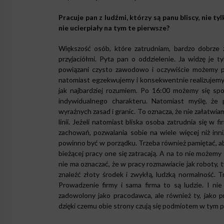
Pracuje pan z ludźmi, którzy są panu bliscy, nie 
nie ucierpiały na tym te pierwsze?
Większość osób, które zatrudniam, bardzo dobrze z
przyjaciółmi. Pyta pan o oddzielenie. Ja widzę je
powiązani czysto zawodowo i oczywiście możemy p
natomiast egzekwujemy i konsekwentnie realizujemy 
jak najbardziej rozumiem. Po 16:00 możemy się sp
indywidualnego charakteru. Natomiast myślę, że
wyraźnych zasad i granic. To oznacza, że nie załatwiam 
linii. Jeżeli natomiast bliska osoba zatrudnia się w 
zachowań, pozwalania sobie na wiele więcej niż in
powinno być w porządku. Trzeba również pamiętać, a
bieżącej pracy one się zatracają. A na to nie możem
nie ma oznaczać, że w pracy rozmawiacie jak roboty,
znaleźć złoty środek i zwykłą, ludzką normalność. 
Prowadzenie firmy i sama firma to są ludzie. I ni
zadowolony jako pracodawca, ale również ty, jako 
dzięki czemu obie strony czują się podmiotem w tym p