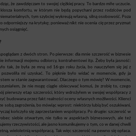
ząc, że zawdzięczam to swojej ciężkiej pracy. To bardzo miłe uczucie.
 klosza komfortu, w którym nie będą popychani przez rodziców pod
niematerialnych, tym szybciej wykreują własną, silną osobowość. Poza
żo odporniejszy na krytykę; ponieważ nikt nie ocenia cię przez pryzmat
nych osiągnięć.
?
 spoglądam z dwóch stron. Po pierwsze: dla mnie szczerość w biznesie
ie informacji mojemu odbiorcy, kontrahentowi itp. Żeby była jasność:
o tak, że była ze mną od 16-go roku życia, bo nauczyłem się jej z
 pozwoliła mi uzyskać. To pięknie było widać w momencie, gdy ja
co jestem w stanie zagwarantować. Dlaczego o tym mówię? W momencie,
rozumiałem, że nie mogę ciągle obiecywać komuś, że zrobię to, czego
mój pierwszy etap szczerości, który wdrożyłem w swojej współpracy z
być budowana przez fakt realności oceny własnych możliwości. Klienci
o ze sobą zagrożenia, bo mówiąc wprost: niektórzy lubią być oszukiwani,
zwyczaj kończyło się zaprzestaniem współpracy. Po drugie: szczerość w
obec siebie otwartym, nie tylko w aspektach biznesowych, ale też
zujemy rzeczywistości, ale jasno komunikujemy o tym, co w danej chwili
wietną, wieloletnią współpracą. Tak więc szczerość na pewno się opłaca.