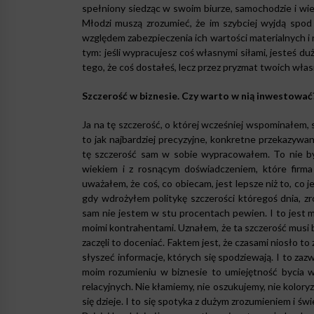
spełniony siedząc w swoim biurze, samochodzie i wied
Młodzi muszą zrozumieć, że im szybciej wyjdą spod
względem zabezpieczenia ich wartości materialnych i 
tym: jeśli wypracujesz coś własnymi siłami, jesteś du
tego, że coś dostałeś, lecz przez pryzmat twoich włas
Szczerość w biznesie. Czy warto w nią inwestować
Ja na tę szczerość, o której wcześniej wspominałem,
to jak najbardziej precyzyjne, konkretne przekazywan
tę szczerość sam w sobie wypracowałem. To nie był
wiekiem i z rosnącym doświadczeniem, które firma
uważałem, że coś, co obiecam, jest lepsze niż to, 
gdy wdrożyłem politykę szczerości któregoś dnia, z
sam nie jestem w stu procentach pewien. I to jest 
moimi kontrahentami. Uznałem, że ta szczerość musi 
zaczęli to doceniać. Faktem jest, że czasami niosło t
słyszeć informacje, których się spodziewają. I to za
moim rozumieniu w biznesie to umiejętność bycia w
relacyjnych. Nie kłamiemy, nie oszukujemy, nie kolory
się dzieje. I to się spotyka z dużym zrozumieniem i ś