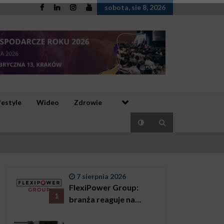
sobota, sie 8, 2026
festyle
Wideo
Zdrowie
7 sierpnia 2026
FlexiPower Group:
1
branża reaguje na
sytuację gospodarczą