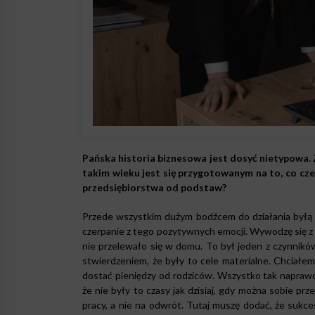
Pańska historia biznesowa jest dosyć nietypowa. Z
takim wieku jest się przygotowanym na to, co c
przedsiębiorstwa od podstaw?
Przede wszystkim dużym bodźcem do działania byłą dl
czerpanie z tego pozytywnych emocji. Wywodzę się z n
nie przelewało się w domu. To był jeden z czynnikó
stwierdzeniem, że były to cele materialne. Chciałe
dostać pieniędzy od rodziców. Wszystko tak naprawdę
że nie były to czasy jak dzisiaj, gdy można sobie prze
pracy, a nie na odwrót. Tutaj muszę dodać, że sukce