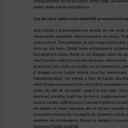
Dzisiaj bardziej niż na początku, mimo tego, że konkur
ważny walor naszej współpracy.
Czy da się w takim razie oddzielić pracę od życi
Jeśli któryś z przedsiębiorców powie, że nie myśli 
skuteczniej oddzielać sferę prywatną od pracy. Po
statystykom. Zrozumiałem, że nie mogę podchodzić d
było np. rok temu. Dzięki temu widzę pewne schematy
bez zbędnych obaw. Robię to też dlatego, żeby nie si
choć jestem realistą i potrafię dostrzec obiektyw
przyszłość, bo o tym, co myślisz w tym momencie, pow
Z drugiej strony ludzie, którzy chcą być mentorami
najważniejszego: nie mówią o tym, że każde zwycięs
efekt finalny w postaci tych wszystkich wspaniałych 
przez się. Nie da się zrobić czegoś w trzy, pięć, dzi
skończyć porażką, bądź nie do końca zrealizowanymi
owoce swojej ciężkiej pracy. Czasami będziesz musiał
nie będzie to trwać wiecznie, ale to też jest pewien
pracował efektywnie i wydajnie do momentu, kiedy po
wiekiem nie młodniejemy. Musisz w związku z tym wyko
na pewno będzie trudniej.