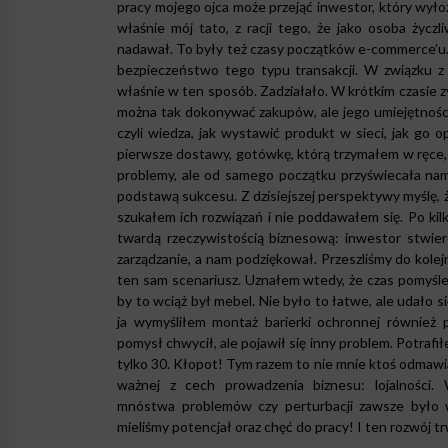
pracy mojego ojca może przejąć inwestor, który wyłoży
właśnie mój tato, z racji tego, że jako osoba życz
nadawał. To były też czasy początków e-commerce’u. L
bezpieczeństwo tego typu transakcji. W związku z
właśnie w ten sposób. Zadziałało. W krótkim czasie z
można tak dokonywać zakupów, ale jego umiejętności 
czyli wiedza, jak wystawić produkt w sieci, jak go o
pierwsze dostawy, gotówkę, którą trzymałem w ręce, pi
problemy, ale od samego początku przyświecała nam 
podstawą sukcesu. Z dzisiejszej perspektywy myślę, ż
szukałem ich rozwiązań i nie poddawałem się. Po kilk
twardą rzeczywistością biznesową: inwestor stwierdz
zarządzanie, a nam podziękował. Przeszliśmy do kolejn
ten sam scenariusz. Uznałem wtedy, że czas pomyśleć 
by to wciąż był mebel. Nie było to łatwe, ale udało s
ja wymyśliłem montaż barierki ochronnej również 
pomysł chwycił, ale pojawił się inny problem. Potraf
tylko 30. Kłopot! Tym razem to nie mnie ktoś odmawiał
ważnej z cech prowadzenia biznesu: lojalności.
mnóstwa problemów czy perturbacji zawsze było w 
mieliśmy potencjał oraz chęć do pracy! I ten rozwój t