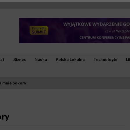
iat
Biznes
Nauka
Polska Lokalna
Technologie
Li
a mnie pokory
ory