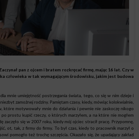
aczynał pan z ojcem i bratem rozkręcać firmę, mając 16 lat. Czy w
zeka człowieka w tak wymagającym środowisku, jakim jest budowa
a mnie umiejętność postrzegania świata, tego, co się w nim dzieje i
iezbyt zamożnej rodziny. Pamiętam czasy, kiedy, mówiąc kolokwialnie,
w, które motywowały mnie do działania i pewnie nie zaskoczę nikogo
m po prostu kupić rzeczy, o których marzyłem, a na które nie mogłem
 zaczęło się w 2007 roku, kiedy mój ojciec stracił pracę. Przypomnę,
jść, ot, tak, z firmy do firmy. To był czas, kiedy to pracownik marzył o
sowi pomogło też trochę szczęścia. Okazało się, że upadający zakład