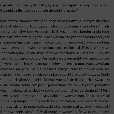
iś przekonać młodych ludzi, żyjących w zupełnie innym świecie
–
i w sobie siłę i samozaparcie do ciężkiej pracy?
ym często zapominamy, jest chęć wynagrodzenia naszym dzieciom
ch tę strefę komfortu, a częstym sformułowaniem, które słyszy młody
 że oni zaczynali w lepszych czasach. Zawsze strefą komfortu dla tych,
rzez jakiś czas trzeba będzie pracować na sto procent możliwości, jest
siaj naszym lepszym czasem może być np. możliwość wykorzystania
ową, stworzenie świetnej aplikacji na telefon itd. Dzisiaj wiemy, że
ej dobrodziejstw, co nie było możliwe chociażby 10 lat temu. Zawsze
 stosunku do tego, co było. Jeśli patrzysz z perspektywy tego, co ktoś
onię? Ale tutaj dochodzimy po raz kolejny do tematu motywacji. Uważam,
czywiście mając 16 lat nie będziesz marzyć, żeby zbudować dom, ale
agnie. I nie ma nic fajniejszego niż radość, której doświadczasz, kiedy
jest dzisiaj przy takiej ilości możliwości, jakie dają rodzice, świat czy
i, ale trzeba sobie też jasno powiedzieć, że to wszystko poniekąd
ać młodzież, jak znaleźć w sobie pokłady i chęci do działania? Moim
twe pytanie: czy jestem usatysfakcjonowany z tego, że to, co dzisiaj
zy mnie wspierają? I co się wydarzy w momencie, kiedy ich zabraknie?
e zadziała, że przez całe życie ktoś będzie stał za twoimi plecami i
ęć sprawdzenia siebie. Dzisiaj mogę powiedzieć, że w części jestem