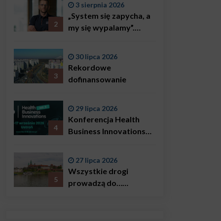
3 sierpnia 2026
„System się zapycha, a
2
my się wypalamy”.
Najsłynniejszy ratownik
w Polsce, Karol
30 lipca 2026
Bączkowski, mówi
Rekordowe
wprost: problemem są
3
dofinansowanie
nie tylko choroby
29 lipca 2026
Konferencja Health
4
Business Innovations
już we wrześniu!
27 lipca 2026
Wszystkie drogi
5
prowadzą do…
Krakowa!