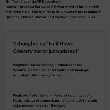
Tagi: #
agencja PR Katowice
#
agencja prasowa katowice
#
Czwarty zwrot już nadszedł
#
książka
#
Neil Howe
#
Prasa drukowana
#
prasa online
#
promocja biznesu katowice
#
wydawnictwo zysk i s-ka
2 thoughts on “
Neil Howe –
Czwarty zwrot już nadszedł
”
Pingback:
Daron Acemoğlu, Simon Johnson -
Władza i postęp. Tysiąc lat walki o technologię i
dobrobyt – Monitor Rynkowy
Pingback:
Peter Zeihan - Mocarstwo z przypadku.
Nadchodząca era amerykańskiej dominacji i nieładu
światowego – Monitor Rynkowy