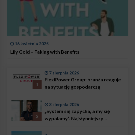
16 kwietnia 2025
Lily Gold – Faking with Benefits
7 sierpnia 2026
FlexiPower Group: branża reaguje
1
na sytuację gospodarczą
3 sierpnia 2026
„System się zapycha, a my się
2
wypalamy”. Najsłynniejszy
ratownik w Polsce, Karol
Bączkowski, mówi wprost: