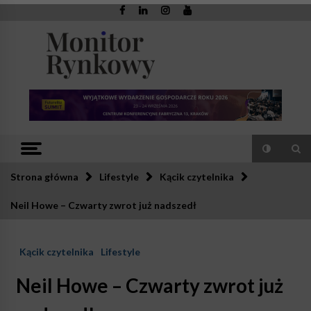
Skip
to
content
Monitor
Zaufana redakcja. Rzetelna prasa.
Rynkowy
Strona główna
Lifestyle
Kącik czytelnika
Neil Howe – Czwarty zwrot już nadszedł
Kącik czytelnika
Lifestyle
Neil Howe – Czwarty zwrot już