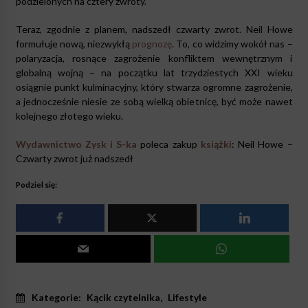
podzielonych na cztery zwroty.
Teraz, zgodnie z planem, nadszedł czwarty zwrot. Neil Howe
formułuje nową, niezwykłą
prognozę
. To, co widzimy wokół nas –
polaryzacja, rosnące zagrożenie konfliktem wewnętrznym i
globalną wojną – na początku lat trzydziestych XXI wieku
osiągnie punkt kulminacyjny, który stwarza ogromne zagrożenie,
a jednocześnie niesie ze sobą wielką obietnicę, być może nawet
kolejnego złotego wieku.
Wydawnictwo Zysk i S-ka
poleca zakup
książki
: Neil Howe –
Czwarty zwrot już nadszedł
Podziel się:
Kategorie:
Kącik czytelnika
,
Lifestyle