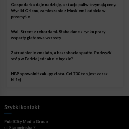
Gospodarka daje nadzieję, a stacje paliw trzymają ceny.
Wyniki Orlenu, zamieszanie z Muskiem i odbicie w
przemyśle
Wall Street z rekordami. Słabe dane z rynku pracy
wsparły giełdowe wzrosty
Zatrudnienie zmalało, a bezrobocie spadło. Podwyżki
stóp w Fedzie jednak nie będzie?
NBP spowolnił zakupy złota. Cel 700 ton jest coraz
bliżej
Szybki kontakt
PubliCity Media Group
ul. Staromiejska 7