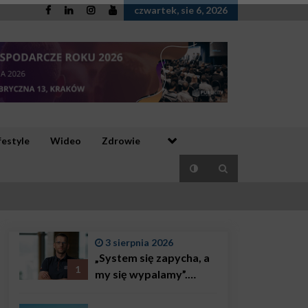
czwartek, sie 6, 2026
festyle
Wideo
Zdrowie
3 sierpnia 2026
„System się zapycha, a
1
my się wypalamy”.
Najsłynniejszy ratownik
w Polsce, Karol