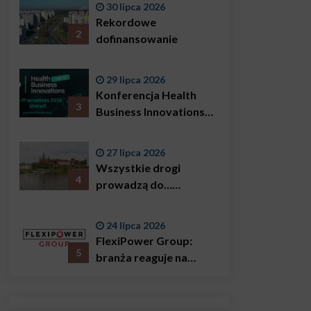
30 lipca 2026
Bączkowski, mówi
Rekordowe
wprost: problemem są
2
dofinansowanie
nie tylko choroby
29 lipca 2026
Konferencja Health
3
Business Innovations
już we wrześniu!
27 lipca 2026
Wszystkie drogi
4
prowadzą do…
Krakowa!
24 lipca 2026
FlexiPower Group:
5
branża reaguje na
sytuację gospodarczą