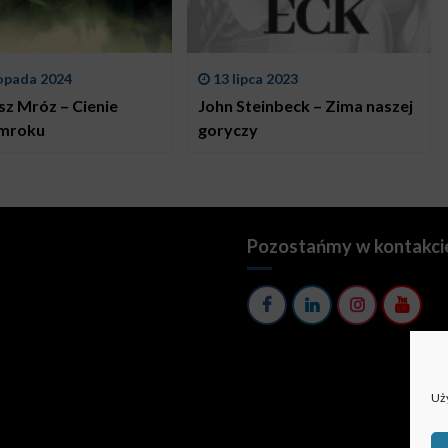
topada 2024
13 lipca 2023
sz Mróz – Cienie
John Steinbeck – Zima naszej
 mroku
goryczy
Pozostańmy w kontakci
Uży