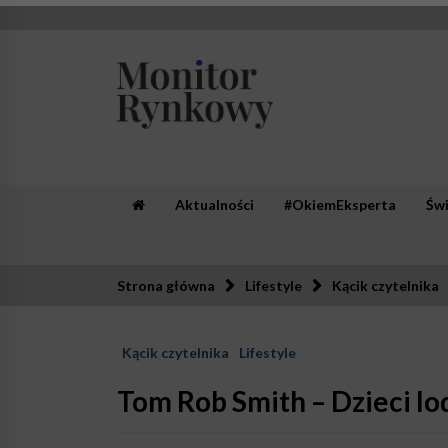
Skip
to
content
Monitor Rynkowy
Zaufana redakcja. Rzetelna prasa.
Aktualności
#OkiemEksperta
Św
Strona główna
Lifestyle
Kącik czytelnika
Kącik czytelnika
Lifestyle
Tom Rob Smith – Dzieci lo