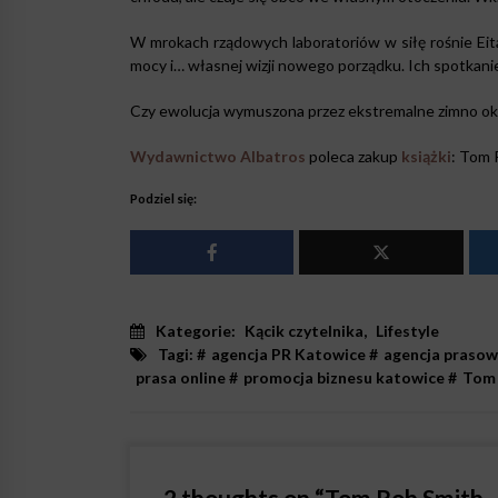
W mrokach rządowych laboratoriów w siłę rośnie Ei
mocy i… własnej wizji nowego porządku. Ich spotkanie 
Czy ewolucja wymuszona przez ekstremalne zimno ok
Wydawnictwo Albatros
poleca zakup
książki
: Tom 
Podziel się:
Kategorie:
Kącik czytelnika
,
Lifestyle
Tagi: #
agencja PR Katowice
#
agencja prasow
prasa online
#
promocja biznesu katowice
#
Tom 
2 thoughts on “
Tom Rob Smith –