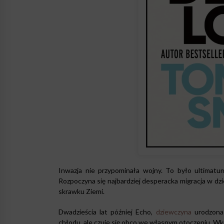
Inwazja nie przypominała wojny. To było ultimatum:
Rozpoczyna się najbardziej desperacka migracja w dz
skrawku Ziemi.
Dwadzieścia lat później Echo,
dziewczyna
urodzona 
chłodu, ale czuje się obco we własnym otoczeniu. W