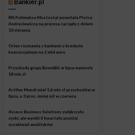
Bankier.pl
RN Polimeksu Mostostal powołała Piotra
Andrusiewicza na prezesa zarządu z dniem
10 sierpnia
Orlen rozmawia z bankami o kredycie
konsorcjalnym na 2 mld euro
Przychody grupy BoomBit w lipcu wyniosły
18 mln zł
Artifex Mundi miał 5,6 mln zł przychodów w
lipcu, o 3 proc. mniej niż w czerwcu
Asseco Business Solutions zwiększyło
zyski, ale wyniki II kwartału poniżej
oczekiwań analityków