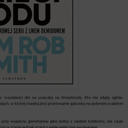
 trzydzieści dni na ucieczkę na Antarktydę. Kto nie zdąży, zginie.
iejach, w której stawką jest przetrwanie gatunku na jedynym ocalałym
przy wsparciu genetyków jako jedna z nadziei ludzkości, nie czuje
krótce stanie jednak przed o wiele większym wyzwaniem.