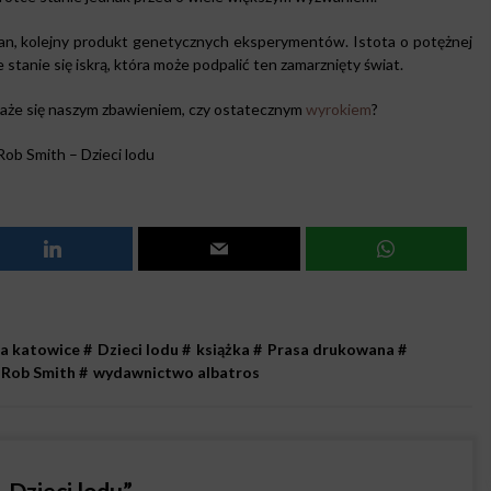
tan, kolejny produkt genetycznych eksperymentów. Istota o potężnej
stanie się iskrą, która może podpalić ten zamarznięty świat.
aże się naszym zbawieniem, czy ostatecznym
wyrokiem
?
Rob Smith – Dzieci lodu
a katowice
#
Dzieci lodu
#
książka
#
Prasa drukowana
#
Rob Smith
#
wydawnictwo albatros
 Dzieci lodu
”