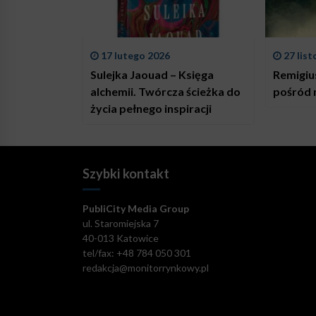
17 lutego 2026
27 lis
Sulejka Jaouad – Księga
Remigiu
alchemii. Twórcza ścieżka do
pośród
życia pełnego inspiracji
Szybki kontakt
PubliCity Media Group
ul. Staromiejska 7
40-013 Katowice
tel/fax: +48 784 050 301
redakcja@monitorrynkowy.pl