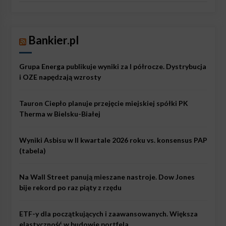
Bankier.pl
Grupa Energa publikuje wyniki za I półrocze. Dystrybucja
i OZE napędzają wzrosty
Tauron Ciepło planuje przejęcie miejskiej spółki PK
Therma w Bielsku-Białej
Wyniki Asbisu w II kwartale 2026 roku vs. konsensus PAP
(tabela)
Na Wall Street panują mieszane nastroje. Dow Jones
bije rekord po raz piąty z rzędu
ETF-y dla początkujących i zaawansowanych. Większa
elastyczność w budowie portfela