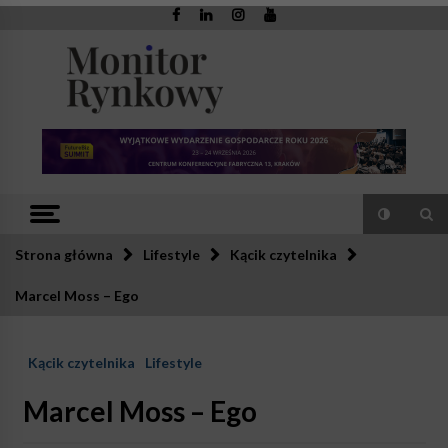
Skip
to
content
Monitor
Zaufana redakcja. Rzetelna prasa.
Rynkowy
Strona główna
Lifestyle
Kącik czytelnika
Marcel Moss – Ego
Kącik czytelnika
Lifestyle
Marcel Moss – Ego