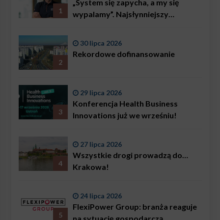
„System się zapycha, a my się
1
wypalamy”. Najsłynniejszy
ratownik w Polsce, Karol
Bączkowski, mówi wprost:
30 lipca 2026
problemem są nie tylko choroby
Rekordowe dofinansowanie
2
29 lipca 2026
Konferencja Health Business
3
Innovations już we wrześniu!
27 lipca 2026
Wszystkie drogi prowadzą do…
4
Krakowa!
24 lipca 2026
FlexiPower Group: branża reaguje
5
na sytuację gospodarczą