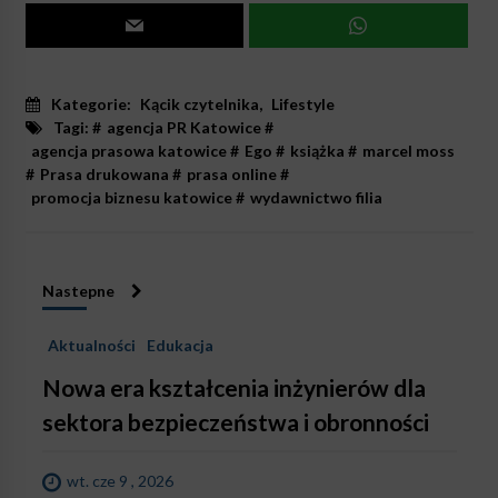
Kategorie:
Kącik czytelnika
,
Lifestyle
Tagi: #
agencja PR Katowice
#
agencja prasowa katowice
#
Ego
#
książka
#
marcel moss
#
Prasa drukowana
#
prasa online
#
promocja biznesu katowice
#
wydawnictwo filia
Nastepne
Aktualności
Edukacja
Nowa era kształcenia inżynierów dla
sektora bezpieczeństwa i obronności
wt. cze 9 , 2026