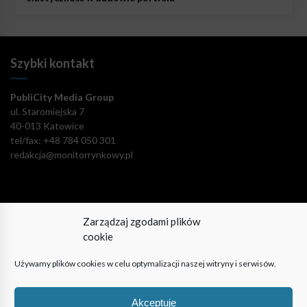
Szybki kontakt
PubliCity Media Group
ul. Staromiejska 7
40-013 Katowice
tel/fax: +48 784 050 301
redakcja@monitorrynkowy.pl
Zarządzaj zgodami plików
Pozostańmy w kontakcie!
cookie
Używamy plików cookies w celu optymalizacji naszej witryny i serwisów.
Akceptuję