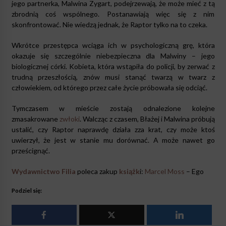
jego partnerka, Malwina Zygart, podejrzewają, że może mieć z tą
zbrodnią coś wspólnego. Postanawiają więc się z nim
skonfrontować. Nie wiedzą jednak, że Raptor tylko na to czeka.
Wkrótce przestępca wciąga ich w psychologiczną grę, która
okazuje się szczególnie niebezpieczna dla Malwiny – jego
biologicznej córki. Kobieta, która wstąpiła do policji, by zerwać z
trudną przeszłością, znów musi stanąć twarzą w twarz z
człowiekiem, od którego przez całe życie próbowała się odciąć.
Tymczasem w mieście zostają odnalezione kolejne
zmasakrowane
zwłoki
. Walcząc z czasem, Błażej i Malwina próbują
ustalić, czy Raptor naprawdę działa zza krat, czy może ktoś
uwierzył, że jest w stanie mu dorównać. A może nawet go
prześcignąć.
Wydawnictwo Filia
poleca zakup
książk
i:
Marcel Moss
– Ego
Podziel się: