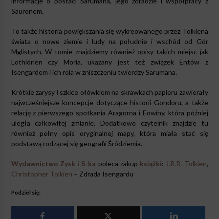
informacje o postaci Sarumana, jego zdradzie i współpracy z
Sauronem.
To także historia powiększania się wykreowanego przez Tolkiena
świata o nowe ziemie i ludy na południe i wschód od Gór
Mglistych. W tomie znajdziemy również opisy takich miejsc jak
Lothlórien czy Moria, ukazany jest też związek Entów z
Isengardem i ich rola w zniszczeniu twierdzy Sarumana.
Krótkie zarysy i szkice ołówkiem na skrawkach papieru zawierały
najwcześniejsze koncepcje dotyczące historii Gondoru, a także
relację z pierwszego spotkania Aragorna i Eowiny, która później
uległa całkowitej zmianie. Dodatkowo czytelnik znajdzie tu
również pełny opis oryginalnej mapy, która miała stać się
podstawą rodzącej się geografii Śródziemia.
Wydawnictwo Zysk i S-ka
poleca zakup
książki
:
J.R.R. Tolkien
,
Christopher Tolkien
– Zdrada Isengardu
Podziel się: