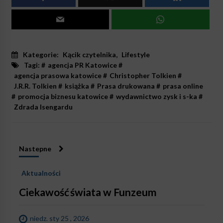
Kategorie:
Kącik czytelnika
,
Lifestyle
Tagi: #
agencja PR Katowice
#
agencja prasowa katowice
#
Christopher Tolkien
#
J.R.R. Tolkien
#
książka
#
Prasa drukowana
#
prasa online
#
promocja biznesu katowice
#
wydawnictwo zysk i s-ka
#
Zdrada Isengardu
Nastepne
Aktualności
Ciekawość świata w Funzeum
niedz. sty 25 , 2026