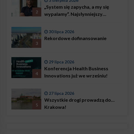
3 sierpnia 2026
„System się zapycha, a my się
2
wypalamy”. Najsłynniejszy
ratownik w Polsce, Karol
Bączkowski, mówi wprost:
30 lipca 2026
problemem są nie tylko choroby
Rekordowe dofinansowanie
3
29 lipca 2026
Konferencja Health Business
4
Innovations już we wrześniu!
27 lipca 2026
Wszystkie drogi prowadzą do…
5
Krakowa!