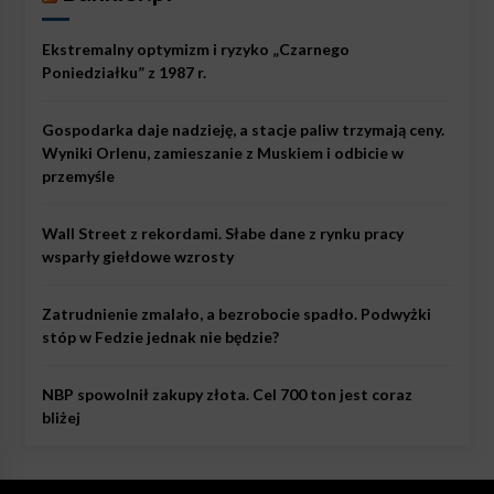
Ekstremalny optymizm i ryzyko „Czarnego
Poniedziałku” z 1987 r.
Gospodarka daje nadzieję, a stacje paliw trzymają ceny.
Wyniki Orlenu, zamieszanie z Muskiem i odbicie w
przemyśle
Wall Street z rekordami. Słabe dane z rynku pracy
wsparły giełdowe wzrosty
Zatrudnienie zmalało, a bezrobocie spadło. Podwyżki
stóp w Fedzie jednak nie będzie?
NBP spowolnił zakupy złota. Cel 700 ton jest coraz
bliżej