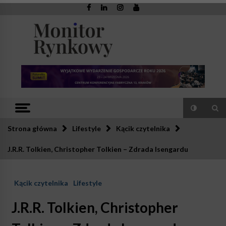
Skip
to
content
Monitor
Zaufana redakcja. Rzetelna prasa.
Rynkowy
Strona główna
Lifestyle
Kącik czytelnika
J.R.R. Tolkien, Christopher Tolkien – Zdrada Isengardu
Kącik czytelnika
Lifestyle
J.R.R. Tolkien, Christopher