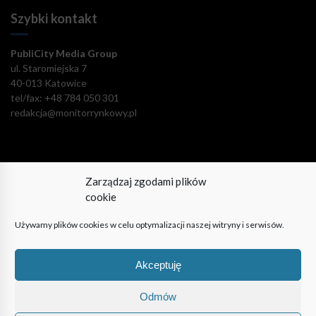
Szybki kontakt
PubliCity Media Group
ul. Staromiejska 7
40-013 Katowice
tel/fax: +48 784 050 301
redakcja@monitorrynkowy.pl
Zarządzaj zgodami plików
Pozostańmy w kontakcie!
cookie
Używamy plików cookies w celu optymalizacji naszej witryny i serwisów.
Akceptuję
© PubliCity Media Group 2009-2024. Wszystkie prawa
zastrzeżone. Korzystanie z portalu oznacza akceptację polityki
Odmów
prywatności.