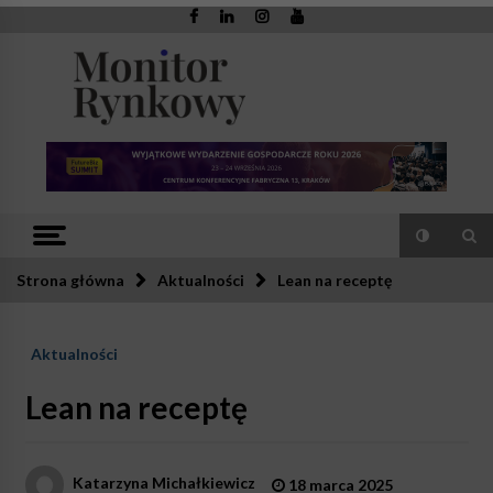
Skip
to
content
Monitor
Zaufana redakcja. Rzetelna prasa.
Rynkowy
Strona główna
Aktualności
Lean na receptę
Aktualności
Lean na receptę
Katarzyna Michałkiewicz
18 marca 2025