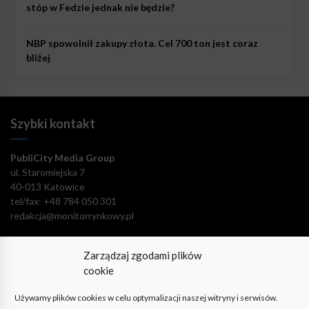
stóp w Fedzie jednak nie będzie?
NBP spowolnił zakupy złota. Cel 700 ton jest coraz
bliżej
Szybki kontakt
PubliCity Media Group
ul. Staromiejska 7
40-013 Katowice
tel/fax: +48 784 050 301
redakcja@monitorrynkowy.pl
Zarządzaj zgodami plików
cookie
Pozostańmy w kontakcie!
Używamy plików cookies w celu optymalizacji naszej witryny i serwisów.