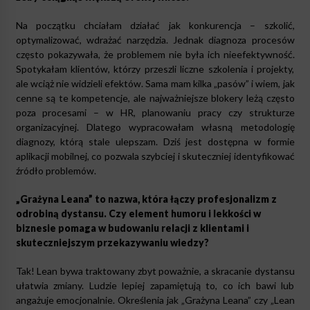
Na początku chciałam działać jak konkurencja – szkolić,
optymalizować, wdrażać narzędzia. Jednak diagnoza procesów
często pokazywała, że problemem nie była ich nieefektywność.
Spotykałam klientów, którzy przeszli liczne szkolenia i projekty,
ale wciąż nie widzieli efektów. Sama mam kilka „pasów” i wiem, jak
cenne są te kompetencje, ale najważniejsze blokery leżą często
poza procesami – w HR, planowaniu pracy czy strukturze
organizacyjnej. Dlatego wypracowałam własną metodologię
diagnozy, którą stale ulepszam. Dziś jest dostępna w formie
aplikacji mobilnej, co pozwala szybciej i skuteczniej identyfikować
źródło problemów.
„Grażyna Leana” to nazwa, która łączy profesjonalizm z
odrobiną dystansu. Czy element humoru i lekkości w
biznesie pomaga w budowaniu relacji z klientami i
skuteczniejszym przekazywaniu wiedzy?
Tak! Lean bywa traktowany zbyt poważnie, a skracanie dystansu
ułatwia zmiany. Ludzie lepiej zapamiętują to, co ich bawi lub
angażuje emocjonalnie. Określenia jak „Grażyna Leana” czy „Lean