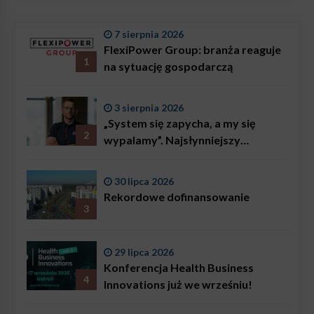
7 sierpnia 2026
FlexiPower Group: branża reaguje
1
na sytuację gospodarczą
3 sierpnia 2026
„System się zapycha, a my się
2
wypalamy”. Najsłynniejszy
ratownik w Polsce, Karol
Bączkowski, mówi wprost:
30 lipca 2026
problemem są nie tylko choroby
Rekordowe dofinansowanie
3
29 lipca 2026
Konferencja Health Business
4
Innovations już we wrześniu!