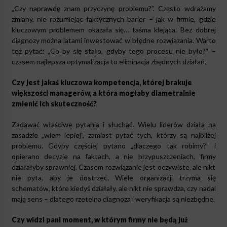
„Czy naprawdę znam przyczynę problemu?”. Często wdrażamy
zmiany, nie rozumiejąc faktycznych barier – jak w firmie, gdzie
kluczowym problemem okazała się… taśma klejąca. Bez dobrej
diagnozy można latami inwestować w błędne rozwiązania. Warto
też pytać: „Co by się stało, gdyby tego procesu nie było?” –
czasem najlepsza optymalizacja to eliminacja zbędnych działań.
Czy jest jakaś kluczowa kompetencja, której brakuje
większości managerów, a która mogłaby diametralnie
zmienić ich skuteczność?
Zadawać właściwe pytania i słuchać. Wielu liderów działa na
zasadzie „wiem lepiej”, zamiast pytać tych, którzy są najbliżej
problemu. Gdyby częściej pytano „dlaczego tak robimy?” i
opierano decyzje na faktach, a nie przypuszczeniach, firmy
działałyby sprawniej. Czasem rozwiązanie jest oczywiste, ale nikt
nie pyta, aby je dostrzec. Wiele organizacji trzyma się
schematów, które kiedyś działały, ale nikt nie sprawdza, czy nadal
mają sens – dlatego rzetelna diagnoza i weryfikacja są niezbędne.
Czy widzi pani moment, w którym firmy nie będą już