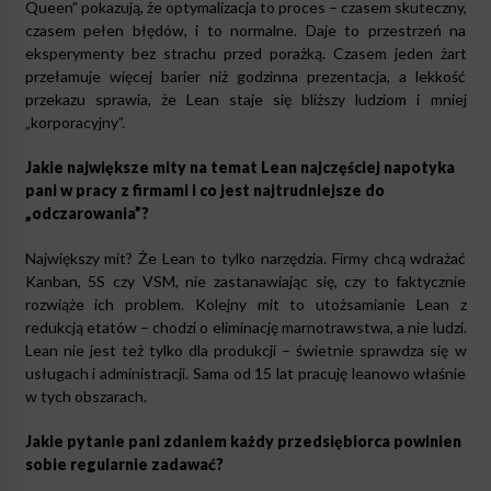
Queen” pokazują, że optymalizacja to proces – czasem skuteczny,
czasem pełen błędów, i to normalne. Daje to przestrzeń na
eksperymenty bez strachu przed porażką. Czasem jeden żart
przełamuje więcej barier niż godzinna prezentacja, a lekkość
przekazu sprawia, że Lean staje się bliższy ludziom i mniej
„korporacyjny”.
Jakie największe mity na temat Lean najczęściej napotyka
pani w pracy z firmami i co jest najtrudniejsze do
„odczarowania”?
Największy mit? Że Lean to tylko narzędzia. Firmy chcą wdrażać
Kanban, 5S czy VSM, nie zastanawiając się, czy to faktycznie
rozwiąże ich problem. Kolejny mit to utożsamianie Lean z
redukcją etatów – chodzi o eliminację marnotrawstwa, a nie ludzi.
Lean nie jest też tylko dla produkcji – świetnie sprawdza się w
usługach i administracji. Sama od 15 lat pracuję leanowo właśnie
w tych obszarach.
Jakie pytanie pani zdaniem każdy przedsiębiorca powinien
sobie regularnie zadawać?