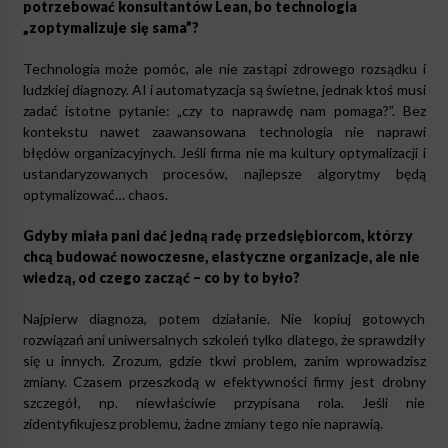
potrzebować konsultantów Lean, bo technologia
„zoptymalizuje się sama”?
Technologia może pomóc, ale nie zastąpi zdrowego rozsądku i
ludzkiej diagnozy. AI i automatyzacja są świetne, jednak ktoś musi
zadać istotne pytanie: „czy to naprawdę nam pomaga?”. Bez
kontekstu nawet zaawansowana technologia nie naprawi
błędów organizacyjnych. Jeśli firma nie ma kultury optymalizacji i
ustandaryzowanych procesów, najlepsze algorytmy będą
optymalizować… chaos.
Gdyby miała pani dać jedną radę przedsiębiorcom, którzy
chcą budować nowoczesne, elastyczne organizacje, ale nie
wiedzą, od czego zacząć – co by to było?
Najpierw diagnoza, potem działanie. Nie kopiuj gotowych
rozwiązań ani uniwersalnych szkoleń tylko dlatego, że sprawdziły
się u innych. Zrozum, gdzie tkwi problem, zanim wprowadzisz
zmiany. Czasem przeszkodą w efektywności firmy jest drobny
szczegół, np. niewłaściwie przypisana rola. Jeśli nie
zidentyfikujesz problemu, żadne zmiany tego nie naprawią.