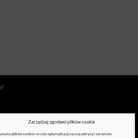
e!
Zarządzaj zgodami plików cookie
wamy plików cookies w celu optymalizacji naszej witryny i serwisów.