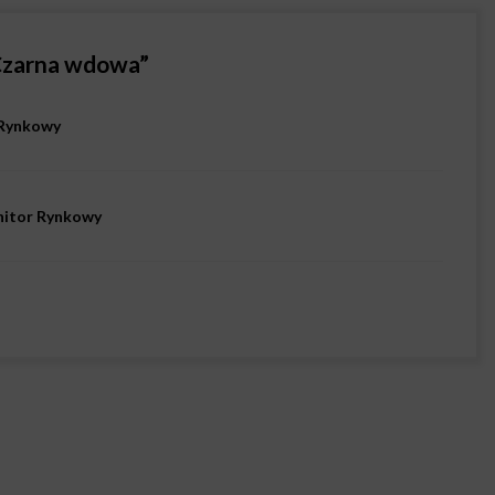
 Czarna wdowa
”
 Rynkowy
onitor Rynkowy