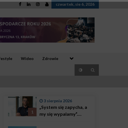
czwartek, sie 6, 2026
festyle
Wideo
Zdrowie
3 sierpnia 2026
„System się zapycha, a
1
my się wypalamy”.
Najsłynniejszy ratownik
w Polsce, Karol