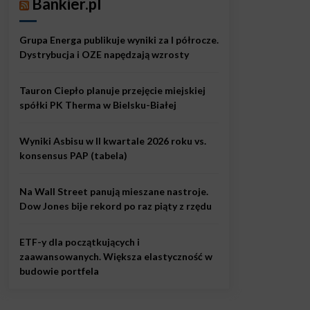
Bankier.pl
Grupa Energa publikuje wyniki za I półrocze.
Dystrybucja i OZE napędzają wzrosty
Tauron Ciepło planuje przejęcie miejskiej
spółki PK Therma w Bielsku-Białej
Wyniki Asbisu w II kwartale 2026 roku vs.
konsensus PAP (tabela)
Na Wall Street panują mieszane nastroje.
Dow Jones bije rekord po raz piąty z rzędu
ETF-y dla początkujących i
zaawansowanych. Większa elastyczność w
budowie portfela