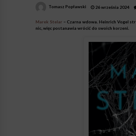
Tomasz Popławski
26 września 2024
Marek Stelar
– Czarna wdowa. Heinrich Vogel stra
nic, więc postanawia wrócić do swoich korzeni.