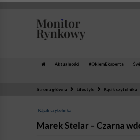
Skip
to
content
Monitor Rynkowy
Zaufana redakcja. Rzetelna prasa.
Aktualności
#OkiemEksperta
Św
Strona główna
Lifestyle
Kącik czytelnika
Kącik czytelnika
Marek Stelar – Czarna w