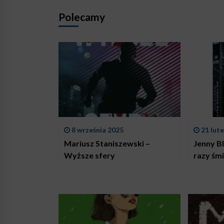
Polecamy
8 września 2025
21 lut
Mariusz Staniszewski –
Jenny B
Wyższe sfery
razy śm