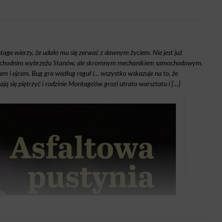
age wierzy, że udało mu się zerwać z dawnym życiem. Nie jest już
wschodnim wybrzeżu Stanów, ale skromnym mechanikiem samochodowym.
m i ojcem. Bug gra według reguł i… wszystko wskazuje na to, że
ją się piętrzyć i rodzinie Montage’ów grozi utrata warsztatu i […]