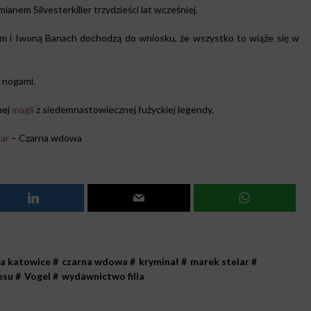
nem Silvesterkiller trzydzieści lat wcześniej.
em i Iwoną Banach dochodzą do wniosku, że wszystko to wiąże się w
 nogami.
nej
magii
z siedemnastowiecznej łużyckiej legendy.
ar
– Czarna wdowa
a katowice
#
czarna wdowa
#
kryminał
#
marek stelar
#
esu
#
Vogel
#
wydawnictwo filia