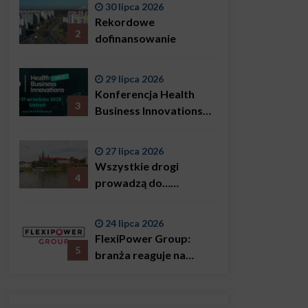
30 lipca 2026
Bączkowski, mówi
Rekordowe
wprost: problemem są
2
dofinansowanie
nie tylko choroby
29 lipca 2026
Konferencja Health
3
Business Innovations
już we wrześniu!
27 lipca 2026
Wszystkie drogi
4
prowadzą do…
Krakowa!
24 lipca 2026
FlexiPower Group:
5
branża reaguje na
sytuację gospodarczą