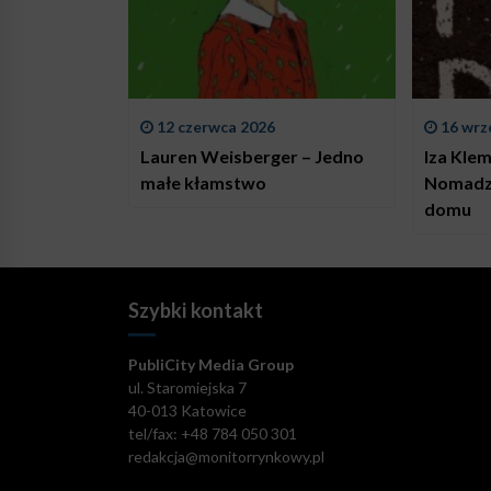
12 czerwca 2026
16 wrz
Lauren Weisberger – Jedno
Iza Kle
małe kłamstwo
Nomadzi
domu
Szybki kontakt
PubliCity Media Group
ul. Staromiejska 7
40-013 Katowice
tel/fax: +48 784 050 301
redakcja@monitorrynkowy.pl