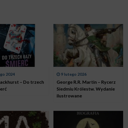
ego 2024
9 lutego 2026
lackhurst – Do trzech
George R.R. Martin – Rycerz
ierć
Siedmiu Królestw. Wydanie
ilustrowane