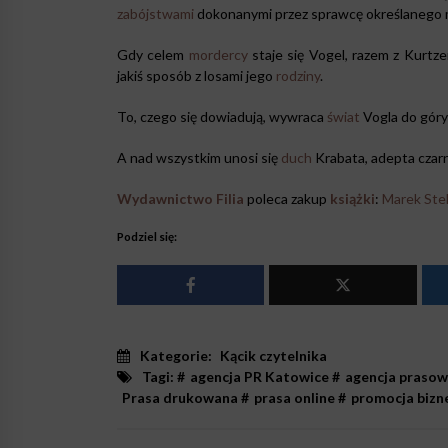
zabójstwami
dokonanymi przez sprawcę określanego mia
Gdy celem
mordercy
staje się Vogel, razem z Kurtz
jakiś sposób z losami jego
rodziny
.
To, czego się dowiadują, wywraca
świat
Vogla do góry
A nad wszystkim unosi się
duch
Krabata, adepta czar
Wydawnictwo Filia
poleca zakup
książki
:
Marek Stel
Podziel się:
Kategorie:
Kącik czytelnika
Tagi: #
agencja PR Katowice
#
agencja prasow
Prasa drukowana
#
prasa online
#
promocja bizn