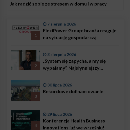
Jak radzić sobie ze stresem w domu i w pracy
7 sierpnia 2026
FlexiPower Group: branża reaguje
1
na sytuację gospodarczą
3 sierpnia 2026
„System się zapycha, a my się
2
wypalamy”. Najsłynniejszy
ratownik w Polsce, Karol
Bączkowski, mówi wprost:
30 lipca 2026
problemem są nie tylko choroby
Rekordowe dofinansowanie
3
29 lipca 2026
Konferencja Health Business
4
Innovations już we wrześniu!