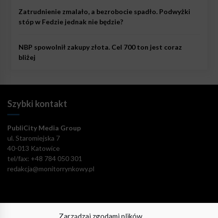
Zatrudnienie zmalało, a bezrobocie spadło. Podwyżki
stóp w Fedzie jednak nie będzie?
NBP spowolnił zakupy złota. Cel 700 ton jest coraz
bliżej
Szybki kontakt
PubliCity Media Group
ul. Staromiejska 7
40-013 Katowice
tel/fax: +48 784 050 301
redakcja@monitorrynkowy.pl
Zarządzaj zgodami plików
Pozostańmy w kontakcie!