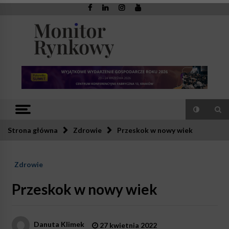
Skip
to
content
Monitor
Zaufana redakcja. Rzetelna prasa.
Rynkowy
Strona główna
Zdrowie
Przeskok w nowy wiek
Zdrowie
Przeskok w nowy wiek
Danuta Klimek
27 kwietnia 2022