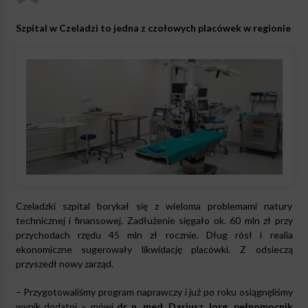
Szpital w Czeladzi to jedna z czołowych placówek w regionie
Czeladzki szpital borykał się z wieloma problemami natury
technicznej i finansowej. Zadłużenie sięgało ok. 60 mln zł przy
przychodach rzędu 45 mln zł rocznie. Dług rósł i realia
ekonomiczne sugerowały likwidację placówki. Z odsieczą
przyszedł nowy zarząd.
– Przygotowaliśmy program naprawczy i już po roku osiągnęliśmy
wynik dodatni – mówi
dr n. med. Dariusz Jorg, pełnomocnik