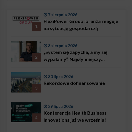
7 sierpnia 2026
FlexiPower Group: branża reaguje
1
na sytuację gospodarczą
3 sierpnia 2026
„System się zapycha, a my się
2
wypalamy”. Najsłynniejszy
ratownik w Polsce, Karol
Bączkowski, mówi wprost:
30 lipca 2026
problemem są nie tylko choroby
Rekordowe dofinansowanie
3
29 lipca 2026
Konferencja Health Business
4
Innovations już we wrześniu!