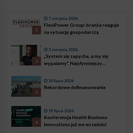
7 sierpnia 2026
FlexiPower Group: branża reaguje
1
na sytuację gospodarczą
3 sierpnia 2026
„System się zapycha, a my się
2
wypalamy”. Najsłynniejszy
ratownik w Polsce, Karol
Bączkowski, mówi wprost:
30 lipca 2026
problemem są nie tylko choroby
Rekordowe dofinansowanie
3
29 lipca 2026
Konferencja Health Business
4
Innovations już we wrześniu!