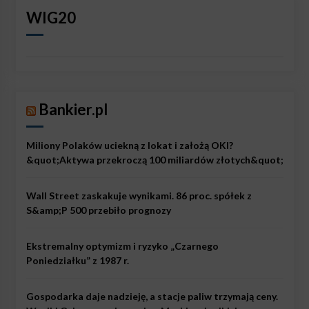
WIG20
Bankier.pl
Miliony Polaków uciekną z lokat i założą OKI?
&quot;Aktywa przekroczą 100 miliardów złotych&quot;
Wall Street zaskakuje wynikami. 86 proc. spółek z
S&amp;P 500 przebiło prognozy
Ekstremalny optymizm i ryzyko „Czarnego
Poniedziałku” z 1987 r.
Gospodarka daje nadzieję, a stacje paliw trzymają ceny.