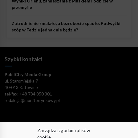
Wyniki Orlenu, zamieszanie z Muskiem i odbicie w
przemyśle
Zatrudnienie zmalało, a bezrobocie spadło. Podwyżki
stóp w Fedzie jednak nie będzie?
Szybki kontakt
PubliCity Media Group
ul. Staromiejska 7
40-013 Katowice
tel/fax: +48 784 050 301
redakcja@monitorrynkowy.pl
Zarządzaj zgodami plików
Pozostańmy w kontakcie!
cookie