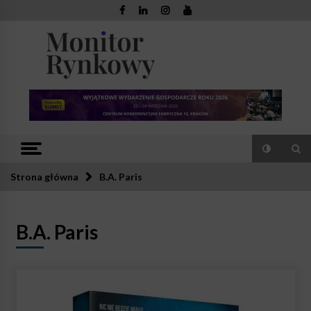
Skip
to
content
Monitor
Zaufana redakcja. Rzetelna prasa.
Rynkowy
Strona główna
B.A. Paris
B.A. Paris