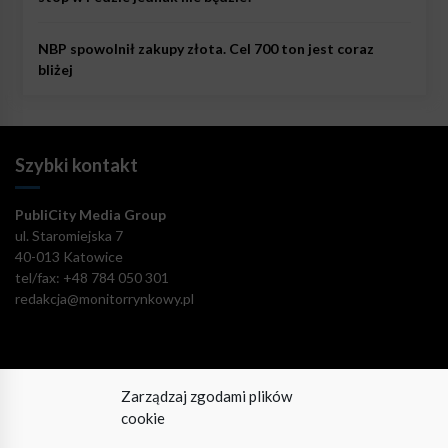
NBP spowolnił zakupy złota. Cel 700 ton jest coraz
bliżej
Szybki kontakt
PubliCity Media Group
ul. Staromiejska 7
40-013 Katowice
tel/fax: +48 784 050 301
redakcja@monitorrynkowy.pl
Zarządzaj zgodami plików
Pozostańmy w kontakcie!
cookie