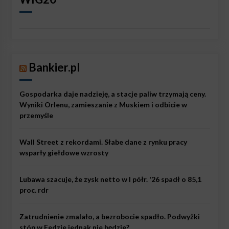
Bankier.pl
Gospodarka daje nadzieję, a stacje paliw trzymają ceny.
Wyniki Orlenu, zamieszanie z Muskiem i odbicie w
przemyśle
Wall Street z rekordami. Słabe dane z rynku pracy
wsparły giełdowe wzrosty
Lubawa szacuje, że zysk netto w I półr. '26 spadł o 85,1
proc. rdr
Zatrudnienie zmalało, a bezrobocie spadło. Podwyżki
stóp w Fedzie jednak nie będzie?