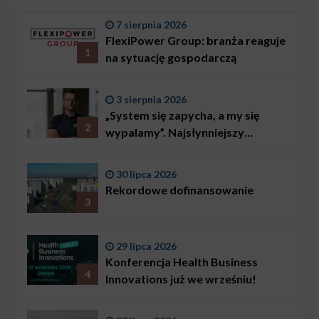
7 sierpnia 2026
FlexiPower Group: branża reaguje
1
na sytuację gospodarczą
3 sierpnia 2026
„System się zapycha, a my się
2
wypalamy”. Najsłynniejszy
ratownik w Polsce, Karol
Bączkowski, mówi wprost:
30 lipca 2026
problemem są nie tylko choroby
Rekordowe dofinansowanie
3
29 lipca 2026
Konferencja Health Business
4
Innovations już we wrześniu!