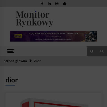
Skip
to
content
Monitor
Zaufana redakcja. Rzetelna prasa.
Rynkowy
Strona główna
dior
dior