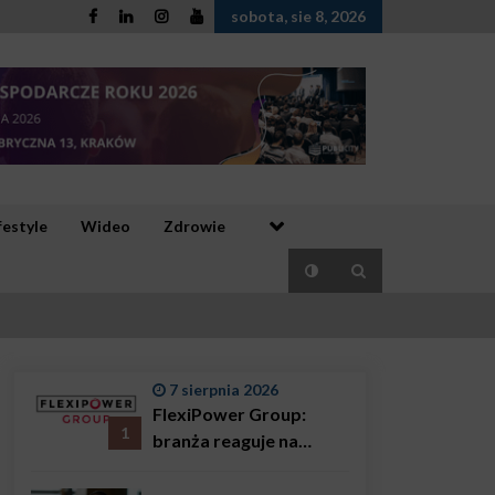
sobota, sie 8, 2026
festyle
Wideo
Zdrowie
7 sierpnia 2026
FlexiPower Group:
1
branża reaguje na
sytuację gospodarczą