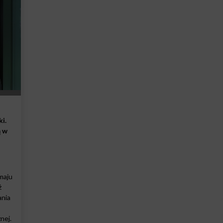
i.
ą w
maju
ż
ania
nej.