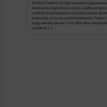
Zaufanie Polaków do tego narzędzia mogą podważ
doniesienia o zagrożeniu wycieku wrażliwych dany
z aplikacji do zarządzania e-receptami, jednak ekspe
przekonują, że są one w pełni bezpieczne. Pacjenci
mogą sami decydować o tym, jakie dane udostępnia
w aplikacji, […]