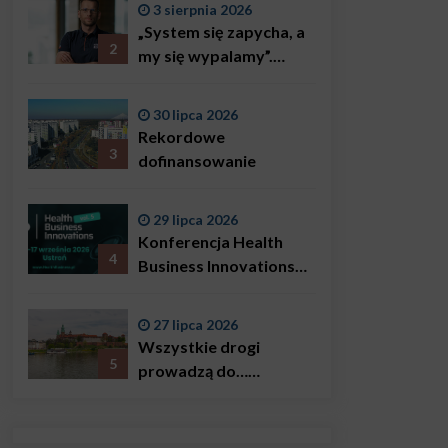
3 sierpnia 2026
„System się zapycha, a
2
my się wypalamy”.
Najsłynniejszy ratownik
w Polsce, Karol
30 lipca 2026
Bączkowski, mówi
Rekordowe
wprost: problemem są
3
dofinansowanie
nie tylko choroby
29 lipca 2026
Konferencja Health
4
Business Innovations
już we wrześniu!
27 lipca 2026
Wszystkie drogi
5
prowadzą do…
Krakowa!