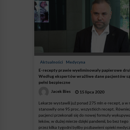
Aktualności
Medycyna
E-recepty prawie wyeliminowały papierowe druk
Według ekspertów wrażliwe dane pacjentów s
pełni bezpieczne
Jacek Bies
15 lipca 2020
Lekarze wystawili już ponad 275 mln e-recept, a w 
stanowiły one 95 proc. wszystkich recept. Równie
pacjenci przekonali się do nowej formuły wykupyw
leków, w dużej mierze dzięki pandemii, bo bez tego
przez kilka tygodni byliby pozbawieni opieki medycz