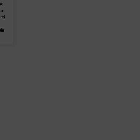
ać
ch
rci
ją