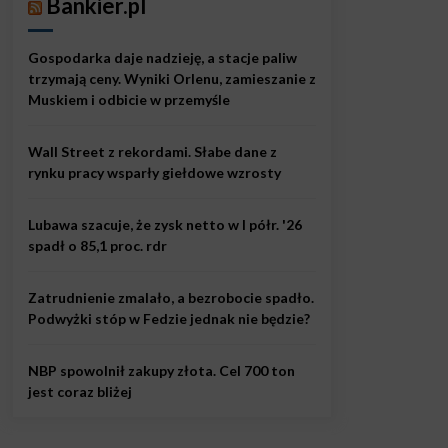
Bankier.pl
Gospodarka daje nadzieję, a stacje paliw
trzymają ceny. Wyniki Orlenu, zamieszanie z
Muskiem i odbicie w przemyśle
Wall Street z rekordami. Słabe dane z
rynku pracy wsparły giełdowe wzrosty
Lubawa szacuje, że zysk netto w I półr. '26
spadł o 85,1 proc. rdr
Zatrudnienie zmalało, a bezrobocie spadło.
Podwyżki stóp w Fedzie jednak nie będzie?
NBP spowolnił zakupy złota. Cel 700 ton
jest coraz bliżej