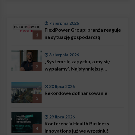
7 sierpnia 2026
FlexiPower Group: branża reaguje
1
na sytuację gospodarczą
3 sierpnia 2026
„System się zapycha, a my się
2
wypalamy”. Najsłynniejszy
ratownik w Polsce, Karol
Bączkowski, mówi wprost:
30 lipca 2026
problemem są nie tylko choroby
Rekordowe dofinansowanie
3
29 lipca 2026
Konferencja Health Business
4
Innovations już we wrześniu!