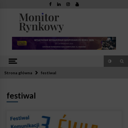
Skip
to
content
Monitor
Zaufana redakcja. Rzetelna prasa.
Rynkowy
Strona główna
festiwal
festiwal