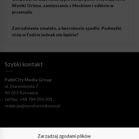
Wyniki Orlenu, zamieszanie z Muskiem i odbicie w
przemyśle
Zatrudnienie zmalało, a bezrobocie spadło. Podwyżki
stóp w Fedzie jednak nie będzie?
Szybki kontakt
PubliCity Media Group
ul. Staromiejska 7
40-013 Katowice
tel/fax: +48 784 050 301
redakcja@monitorrynkowy.pl
Zarządzaj zgodami plików
Pozostańmy w kontakcie!