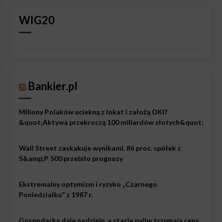
WIG20
Bankier.pl
Miliony Polaków uciekną z lokat i założą OKI?
&quot;Aktywa przekroczą 100 miliardów złotych&quot;
Wall Street zaskakuje wynikami. 86 proc. spółek z
S&amp;P 500 przebiło prognozy
Ekstremalny optymizm i ryzyko „Czarnego
Poniedziałku” z 1987 r.
Gospodarka daje nadzieję, a stacje paliw trzymają ceny.