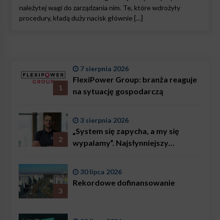
należytej wagi do zarządzania nim. Te, które wdrożyły
procedury, kładą duży nacisk głównie […]
7 sierpnia 2026
FlexiPower Group: branża reaguje
1
na sytuację gospodarczą
3 sierpnia 2026
„System się zapycha, a my się
2
wypalamy”. Najsłynniejszy
ratownik w Polsce, Karol
Bączkowski, mówi wprost:
30 lipca 2026
problemem są nie tylko choroby
Rekordowe dofinansowanie
3