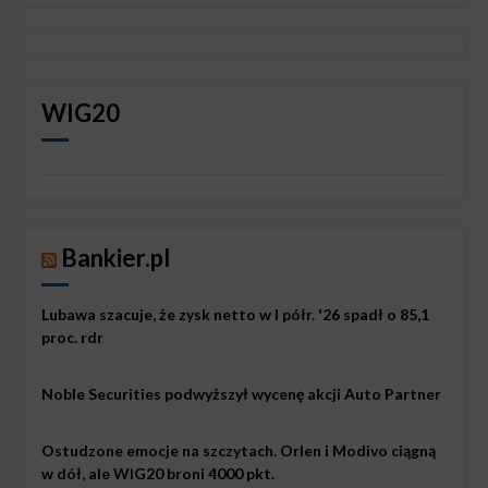
WIG20
Bankier.pl
Lubawa szacuje, że zysk netto w I półr. '26 spadł o 85,1
proc. rdr
Noble Securities podwyższył wycenę akcji Auto Partner
Ostudzone emocje na szczytach. Orlen i Modivo ciągną
w dół, ale WIG20 broni 4000 pkt.