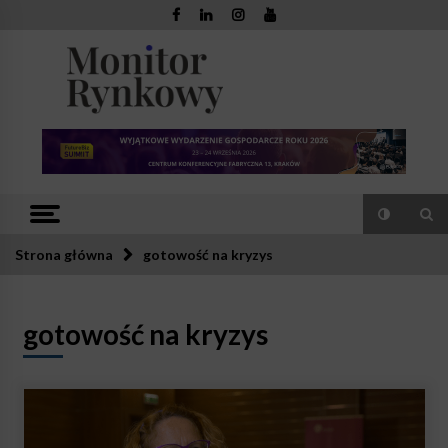
Skip
to
content
Monitor
Zaufana redakcja. Rzetelna prasa.
Rynkowy
Strona główna
gotowość na kryzys
gotowość na kryzys