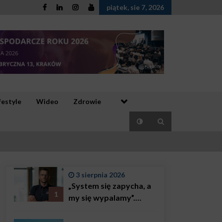
piątek, sie 7, 2026
festyle
Wideo
Zdrowie
3 sierpnia 2026
„System się zapycha, a
1
my się wypalamy”.
Najsłynniejszy ratownik
w Polsce, Karol