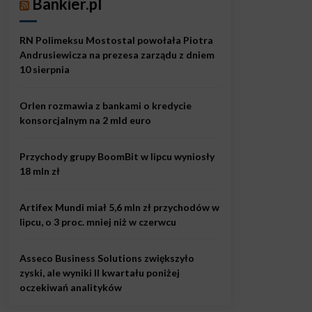
Bankier.pl
RN Polimeksu Mostostal powołała Piotra
Andrusiewicza na prezesa zarządu z dniem
10 sierpnia
Orlen rozmawia z bankami o kredycie
konsorcjalnym na 2 mld euro
Przychody grupy BoomBit w lipcu wyniosły
18 mln zł
Artifex Mundi miał 5,6 mln zł przychodów w
lipcu, o 3 proc. mniej niż w czerwcu
Asseco Business Solutions zwiększyło
zyski, ale wyniki II kwartału poniżej
oczekiwań analityków