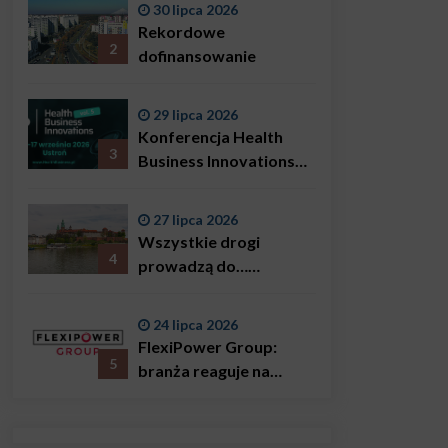
30 lipca 2026
Bączkowski, mówi
Rekordowe
wprost: problemem są
2
dofinansowanie
nie tylko choroby
29 lipca 2026
Konferencja Health
3
Business Innovations
już we wrześniu!
27 lipca 2026
Wszystkie drogi
4
prowadzą do…
Krakowa!
24 lipca 2026
FlexiPower Group:
5
branża reaguje na
sytuację gospodarczą