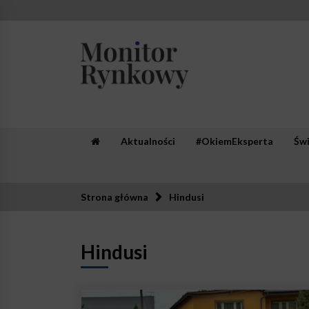
Skip
to
content
Monitor Rynkowy
Zaufana redakcja. Rzetelna prasa.
Aktualności
#OkiemEksperta
Św
Strona główna
Hindusi
Hindusi