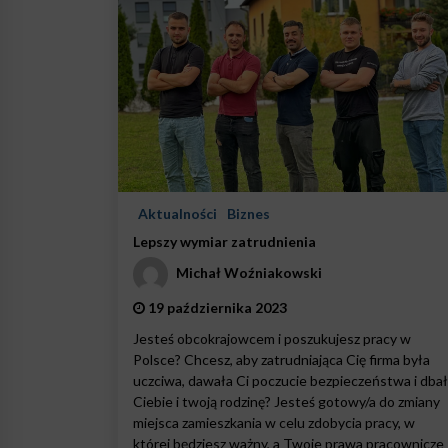
Aktualności
Biznes
Lepszy wymiar zatrudnienia
Michał Woźniakowski
19 października 2023
Jesteś obcokrajowcem i poszukujesz pracy w
Polsce? Chcesz, aby zatrudniająca Cię firma była
uczciwa, dawała Ci poczucie bezpieczeństwa i dbał
Ciebie i twoją rodzinę? Jesteś gotowy/a do zmiany
miejsca zamieszkania w celu zdobycia pracy, w
której będziesz ważny, a Twoje prawa pracownicze