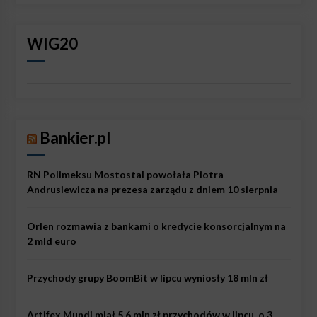
WIG20
Bankier.pl
RN Polimeksu Mostostal powołała Piotra
Andrusiewicza na prezesa zarządu z dniem 10 sierpnia
Orlen rozmawia z bankami o kredycie konsorcjalnym na
2 mld euro
Przychody grupy BoomBit w lipcu wyniosły 18 mln zł
Artifex Mundi miał 5,6 mln zł przychodów w lipcu, o 3