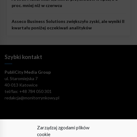
proc. mniej niż w czerwcu
Asseco Business Solutions zwiększyło zyski, ale wyniki II
kwartału poniżej oczekiwań analityków
Szybki kontakt
PubliCity Media Group
ul. Staromiejska 7
40-013 Katowice
tel/fax: +48 784 050 301
redakcja@monitorrynkowy.pl
Zarządzaj zgodami plików
Pozostańmy w kontakcie!
cookie