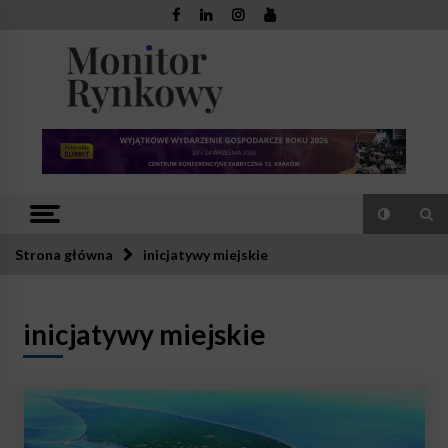
Skip
to
content
Monitor
Zaufana redakcja. Rzetelna prasa.
Rynkowy
Strona główna
inicjatywy miejskie
inicjatywy miejskie