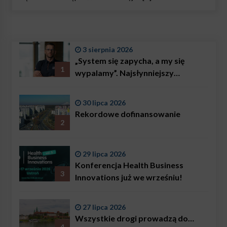
3 sierpnia 2026
„System się zapycha, a my się
1
wypalamy”. Najsłynniejszy
ratownik w Polsce, Karol
Bączkowski, mówi wprost:
30 lipca 2026
problemem są nie tylko choroby
Rekordowe dofinansowanie
2
29 lipca 2026
Konferencja Health Business
3
Innovations już we wrześniu!
27 lipca 2026
Wszystkie drogi prowadzą do…
4