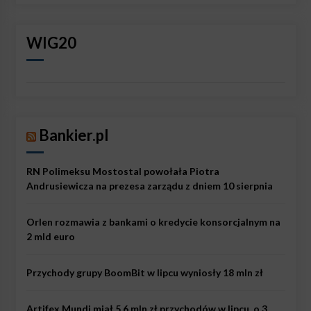
WIG20
Bankier.pl
RN Polimeksu Mostostal powołała Piotra
Andrusiewicza na prezesa zarządu z dniem 10 sierpnia
Orlen rozmawia z bankami o kredycie konsorcjalnym na
2 mld euro
Przychody grupy BoomBit w lipcu wyniosły 18 mln zł
Artifex Mundi miał 5,6 mln zł przychodów w lipcu, o 3