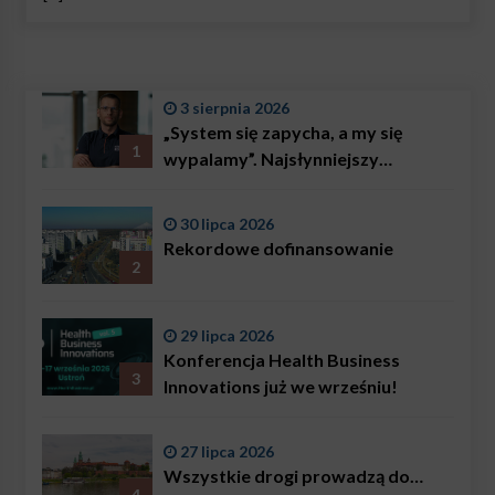
3 sierpnia 2026
„System się zapycha, a my się
1
wypalamy”. Najsłynniejszy
ratownik w Polsce, Karol
Bączkowski, mówi wprost:
30 lipca 2026
problemem są nie tylko choroby
Rekordowe dofinansowanie
2
29 lipca 2026
Konferencja Health Business
3
Innovations już we wrześniu!
27 lipca 2026
Wszystkie drogi prowadzą do…
4