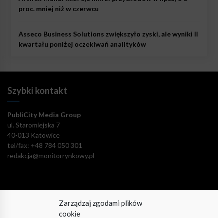
proc. mniej niż w czerwcu
Asseco Business Solutions zwiększyło zyski, ale wyniki II
kwartału poniżej oczekiwań analityków
Szybki kontakt
PubliCity Media Group
ul. Staromiejska 7
40-013 Katowice
tel/fax: +48 784 050 301
redakcja@monitorrynkowy.pl
Zarządzaj zgodami plików
Pozostańmy w kontakcie!
cookie