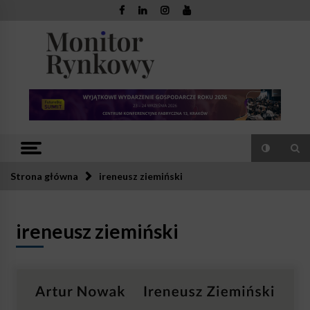
Skip
to
content
Monitor
Zaufana redakcja. Rzetelna prasa.
Rynkowy
Strona główna
ireneusz ziemiński
ireneusz ziemiński