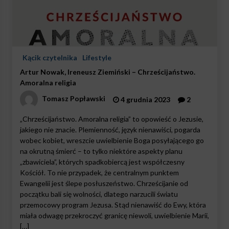
Kącik czytelnika
Lifestyle
Artur Nowak, Ireneusz Ziemiński – Chrześcijaństwo.
Amoralna religia
Tomasz Popławski
4 grudnia 2023
2
„Chrześcijaństwo. Amoralna religia” to opowieść o Jezusie,
jakiego nie znacie. Plemienność, język nienawiści, pogarda
wobec kobiet, wreszcie uwielbienie Boga posyłającego go
na okrutną śmierć – to tylko niektóre aspekty planu
„zbawiciela”, których spadkobiercą jest współczesny
Kościół. To nie przypadek, że centralnym punktem
Ewangelii jest ślepe posłuszeństwo. Chrześcijanie od
początku bali się wolności, dlatego narzucili światu
przemocowy program Jezusa. Stąd nienawiść do Ewy, która
miała odwagę przekroczyć granicę niewoli, uwielbienie Marii,
[…]