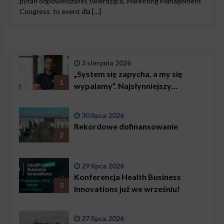
pytań odpowiedziałeś twierdząco, Marketing Management
Congress to event dla […]
3 sierpnia 2026
„System się zapycha, a my się
1
wypalamy”. Najsłynniejszy
ratownik w Polsce, Karol
Bączkowski, mówi wprost:
30 lipca 2026
problemem są nie tylko choroby
Rekordowe dofinansowanie
2
29 lipca 2026
Konferencja Health Business
3
Innovations już we wrześniu!
27 lipca 2026