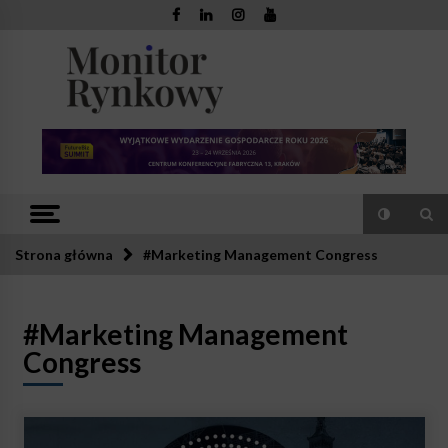
Skip
to
content
Monitor
Zaufana redakcja. Rzetelna prasa.
Rynkowy
Strona główna
#Marketing Management Congress
#Marketing Management
Congress