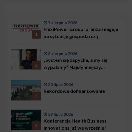
7 sierpnia 2026
FlexiPower Group: branża reaguje
1
na sytuację gospodarczą
3 sierpnia 2026
„System się zapycha, a my się
2
wypalamy”. Najsłynniejszy
ratownik w Polsce, Karol
Bączkowski, mówi wprost:
30 lipca 2026
problemem są nie tylko choroby
Rekordowe dofinansowanie
3
29 lipca 2026
Konferencja Health Business
4
Innovations już we wrześniu!