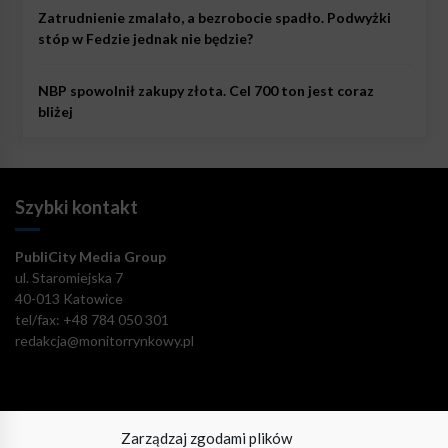
Zatrudnienie zmalało, a bezrobocie spadło. Podwyżki
stóp w Fedzie jednak nie będzie?
NBP spowolnił zakupy złota. Cel 700 ton jest coraz
bliżej
Szybki kontakt
PubliCity Media Group
ul. Staromiejska 7
40-013 Katowice
tel/fax: +48 784 050 301
redakcja@monitorrynkowy.pl
Zarządzaj zgodami plików
Pozostańmy w kontakcie!