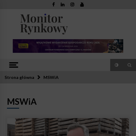
Skip
to
content
Monitor
Zaufana redakcja. Rzetelna prasa.
Rynkowy
Strona główna
MSWiA
MSWiA