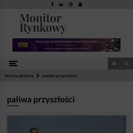
Skip
to
content
Monitor
Zaufana redakcja. Rzetelna prasa.
Rynkowy
Strona główna
paliwa przyszłości
paliwa przyszłości