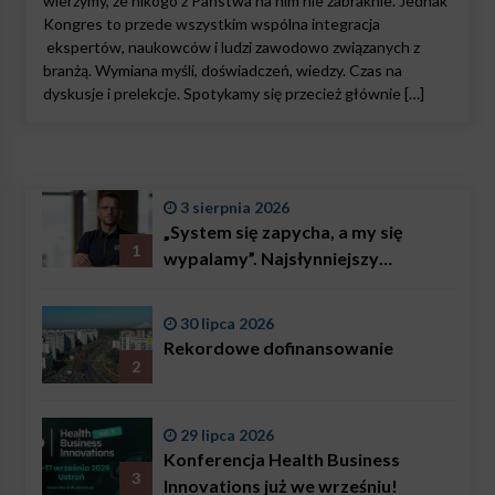
wierzymy, że nikogo z Państwa na nim nie zabraknie. Jednak
Kongres to przede wszystkim wspólna integracja
ekspertów, naukowców i ludzi zawodowo związanych z
branżą. Wymiana myśli, doświadczeń, wiedzy. Czas na
dyskusje i prelekcje. Spotykamy się przecież głównie […]
3 sierpnia 2026
„System się zapycha, a my się
1
wypalamy”. Najsłynniejszy
ratownik w Polsce, Karol
Bączkowski, mówi wprost:
30 lipca 2026
problemem są nie tylko choroby
Rekordowe dofinansowanie
2
29 lipca 2026
Konferencja Health Business
3
Innovations już we wrześniu!