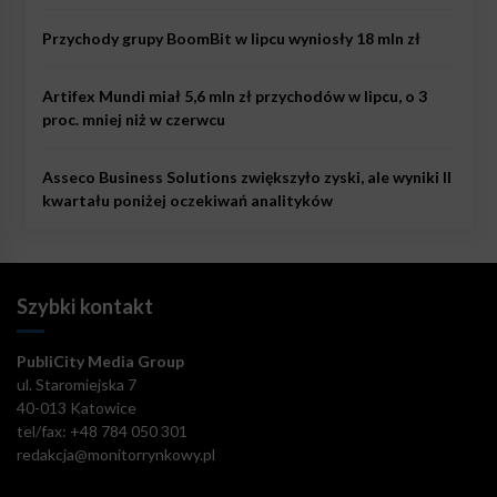
Przychody grupy BoomBit w lipcu wyniosły 18 mln zł
Artifex Mundi miał 5,6 mln zł przychodów w lipcu, o 3
proc. mniej niż w czerwcu
Asseco Business Solutions zwiększyło zyski, ale wyniki II
kwartału poniżej oczekiwań analityków
Szybki kontakt
PubliCity Media Group
ul. Staromiejska 7
40-013 Katowice
tel/fax: +48 784 050 301
redakcja@monitorrynkowy.pl