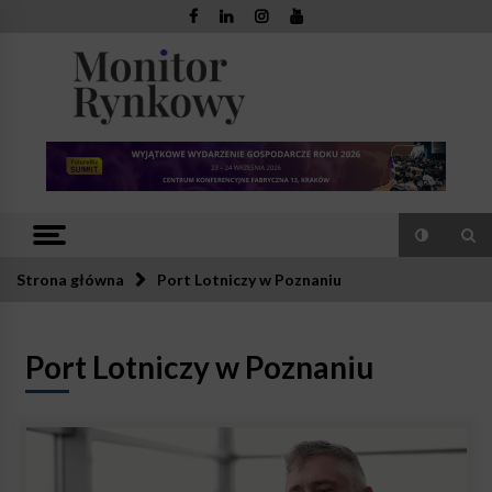
Skip
to
content
Monitor
Zaufana redakcja. Rzetelna prasa.
Rynkowy
Strona główna
Port Lotniczy w Poznaniu
Port Lotniczy w Poznaniu