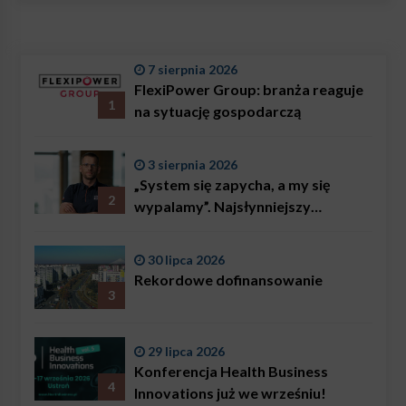
7 sierpnia 2026
FlexiPower Group: branża reaguje
1
na sytuację gospodarczą
3 sierpnia 2026
„System się zapycha, a my się
2
wypalamy”. Najsłynniejszy
ratownik w Polsce, Karol
Bączkowski, mówi wprost:
30 lipca 2026
problemem są nie tylko choroby
Rekordowe dofinansowanie
3
29 lipca 2026
Konferencja Health Business
4
Innovations już we wrześniu!