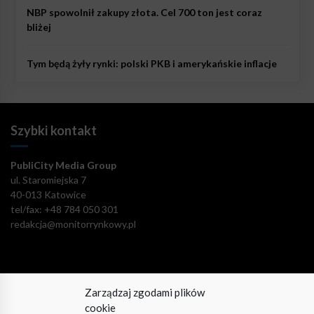
NBP spowolnił zakupy złota. Cel 700 ton jest coraz
bliżej
Tym będą żyły rynki: polski PKB i amerykańskie inflacje
Szybki kontakt
PubliCity Media Group
ul. Staromiejska 7
40-013 Katowice
tel/fax: +48 784 050 301
redakcja@monitorrynkowy.pl
Zarządzaj zgodami plików
Pozostańmy w kontakcie!
cookie