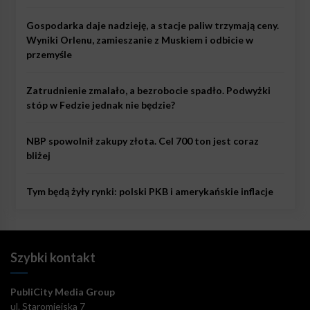
Gospodarka daje nadzieję, a stacje paliw trzymają ceny.
Wyniki Orlenu, zamieszanie z Muskiem i odbicie w
przemyśle
Zatrudnienie zmalało, a bezrobocie spadło. Podwyżki
stóp w Fedzie jednak nie będzie?
NBP spowolnił zakupy złota. Cel 700 ton jest coraz
bliżej
Tym będą żyły rynki: polski PKB i amerykańskie inflacje
Szybki kontakt
PubliCity Media Group
ul. Staromiejska 7