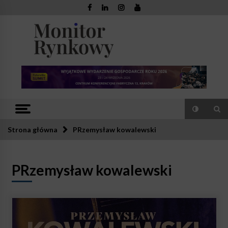
Skip
to
content
Monitor
Zaufana redakcja. Rzetelna prasa.
Rynkowy
Strona główna
PRzemysław kowalewski
PRzemysław kowalewski