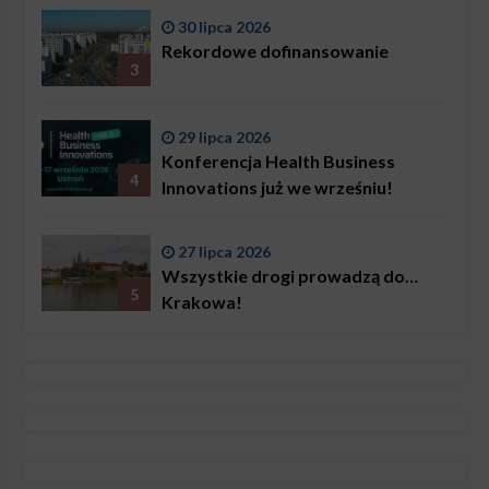
Bączkowski, mówi wprost:
30 lipca 2026
problemem są nie tylko choroby
Rekordowe dofinansowanie
3
29 lipca 2026
Konferencja Health Business
4
Innovations już we wrześniu!
27 lipca 2026
Wszystkie drogi prowadzą do…
5
Krakowa!