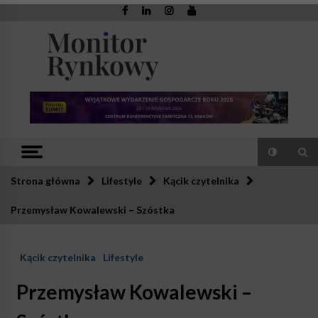
Skip
to
content
Monitor
Zaufana redakcja. Rzetelna prasa.
Rynkowy
Strona główna
Lifestyle
Kącik czytelnika
Przemysław Kowalewski – Szóstka
Kącik czytelnika
Lifestyle
Przemysław Kowalewski –