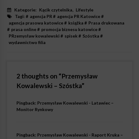
Kategorie:
Kącik czytelnika
,
Lifestyle
Tagi: #
agencja PR
#
agencja PR Katowice
#
agencja prasowa katowice
#
książka
#
Prasa drukowana
#
prasa online
#
promocja biznesu katowice
#
PRzemysław kowalewski
#
spisek
#
Szóstka
#
wydawnictwo filia
2 thoughts on “
Przemysław
Kowalewski – Szóstka
”
Pingback:
Przemysław Kowalewski - Latawiec –
Monitor Rynkowy
Pingback:
Przemysław Kowalewski - Raport Kruka –