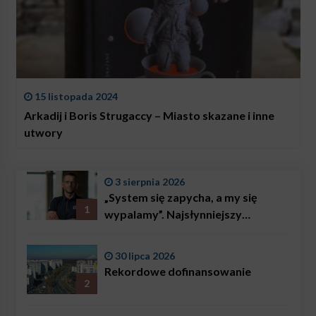
15 listopada 2024
Arkadij i Boris Strugaccy – Miasto skazane i inne
utwory
3 sierpnia 2026
„System się zapycha, a my się
1
wypalamy”. Najsłynniejszy
ratownik w Polsce, Karol
Bączkowski, mówi wprost:
30 lipca 2026
problemem są nie tylko choroby
Rekordowe dofinansowanie
2