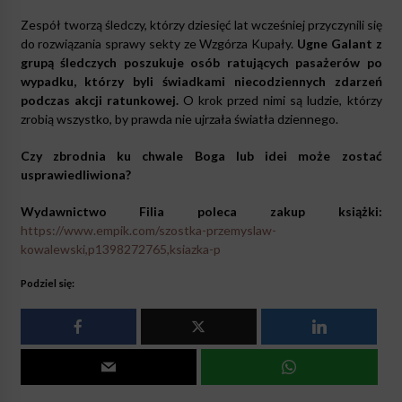
Zespół tworzą śledczy, którzy dziesięć lat wcześniej przyczynili się
do rozwiązania sprawy sekty ze Wzgórza Kupały.
Ugne Galant z
grupą śledczych poszukuje osób ratujących pasażerów po
wypadku, którzy byli świadkami niecodziennych zdarzeń
podczas akcji ratunkowej.
O krok przed nimi są ludzie, którzy
zrobią wszystko, by prawda nie ujrzała światła dziennego.
Czy zbrodnia ku chwale Boga lub idei może zostać
usprawiedliwiona?
Wydawnictwo Filia poleca zakup książki:
https://www.empik.com/szostka-przemyslaw-
kowalewski,p1398272765,ksiazka-p
Podziel się: