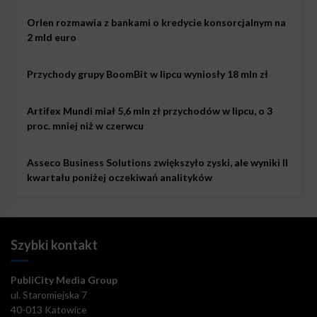
Orlen rozmawia z bankami o kredycie konsorcjalnym na
2 mld euro
Przychody grupy BoomBit w lipcu wyniosły 18 mln zł
Artifex Mundi miał 5,6 mln zł przychodów w lipcu, o 3
proc. mniej niż w czerwcu
Asseco Business Solutions zwiększyło zyski, ale wyniki II
kwartału poniżej oczekiwań analityków
Szybki kontakt
PubliCity Media Group
ul. Staromiejska 7
40-013 Katowice