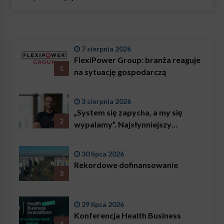
7 sierpnia 2026
FlexiPower Group: branża reaguje
1
na sytuację gospodarczą
3 sierpnia 2026
„System się zapycha, a my się
2
wypalamy”. Najsłynniejszy
ratownik w Polsce, Karol
Bączkowski, mówi wprost:
30 lipca 2026
problemem są nie tylko choroby
Rekordowe dofinansowanie
3
29 lipca 2026
Konferencja Health Business
4