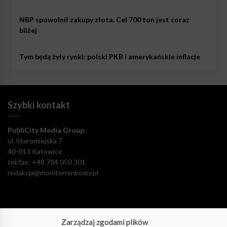
NBP spowolnił zakupy złota. Cel 700 ton jest coraz
bliżej
Tym będą żyły rynki: polski PKB i amerykańskie inflacje
Szybki kontakt
PubliCity Media Group
ul. Staromiejska 7
40-013 Katowice
tel/fax: +48 784 050 301
redakcja@monitorrynkowy.pl
Zarządzaj zgodami plików
Pozostańmy w kontakcie!