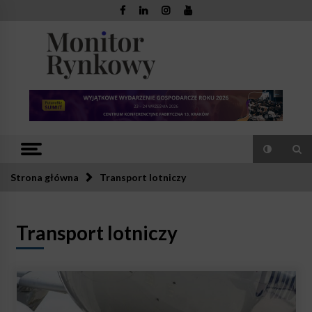
Skip
to
content
Monitor
Zaufana redakcja. Rzetelna prasa.
Rynkowy
Strona główna
Transport lotniczy
Transport lotniczy