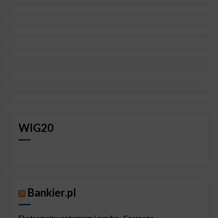
WIG20
Bankier.pl
Ekstremalny optymizm i ryzyko „Czarnego