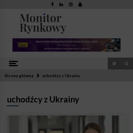
Skip
to
content
Monitor
Zaufana redakcja. Rzetelna prasa.
Rynkowy
Strona główna
uchodźcy z Ukrainy
uchodźcy z Ukrainy