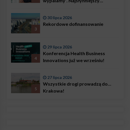
wypalamy”. Najsłynniejszy
ratownik w Polsce, Karol
Bączkowski, mówi wprost:
30 lipca 2026
problemem są nie tylko choroby
Rekordowe dofinansowanie
3
29 lipca 2026
Konferencja Health Business
4
Innovations już we wrześniu!
27 lipca 2026
Wszystkie drogi prowadzą do…
5
Krakowa!