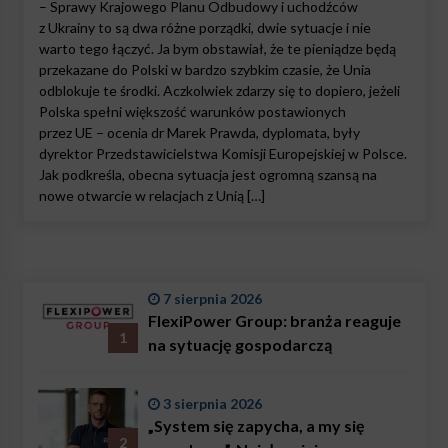
– Sprawy Krajowego Planu Odbudowy i uchodźców
z Ukrainy to są dwa różne porządki, dwie sytuacje i nie
warto tego łączyć. Ja bym obstawiał, że te pieniądze będą
przekazane do Polski w bardzo szybkim czasie, że Unia
odblokuje te środki. Aczkolwiek zdarzy się to dopiero, jeżeli
Polska spełni większość warunków postawionych
przez UE – ocenia dr Marek Prawda, dyplomata, były
dyrektor Przedstawicielstwa Komisji Europejskiej w Polsce.
Jak podkreśla, obecna sytuacja jest ogromną szansą na
nowe otwarcie w relacjach z Unią […]
7 sierpnia 2026
FlexiPower Group: branża reaguje
1
na sytuację gospodarczą
3 sierpnia 2026
„System się zapycha, a my się
2