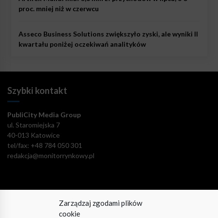
proc. mniej niż w czerwcu
Asseco Business Solutions zwiększyło zyski, ale wyniki II
kwartału poniżej oczekiwań analityków
Szybki kontakt
PubliCity Media Group
ul. Staromiejska 7
40-013 Katowice
tel/fax: +48 784 050 301
redakcja@monitorrynkowy.pl
Zarządzaj zgodami plików
Pozostańmy w kontakcie!
cookie