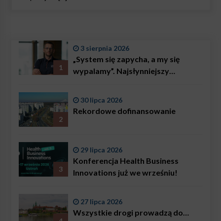
3 sierpnia 2026
„System się zapycha, a my się
1
wypalamy”. Najsłynniejszy
ratownik w Polsce, Karol
Bączkowski, mówi wprost:
30 lipca 2026
problemem są nie tylko choroby
Rekordowe dofinansowanie
2
29 lipca 2026
Konferencja Health Business
3
Innovations już we wrześniu!
27 lipca 2026
Wszystkie drogi prowadzą do…
4