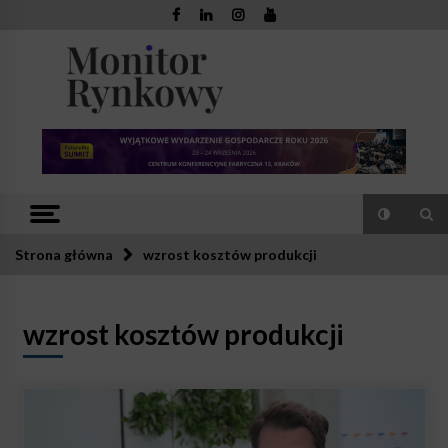
Skip
to
content
Monitor
Zaufana redakcja. Rzetelna prasa.
Rynkowy
Strona główna
wzrost kosztów produkcji
wzrost kosztów produkcji