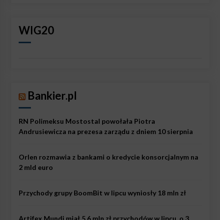
WIG20
Bankier.pl
RN Polimeksu Mostostal powołała Piotra
Andrusiewicza na prezesa zarządu z dniem 10 sierpnia
Orlen rozmawia z bankami o kredycie konsorcjalnym na
2 mld euro
Przychody grupy BoomBit w lipcu wyniosły 18 mln zł
Artifex Mundi miał 5,6 mln zł przychodów w lipcu, o 3