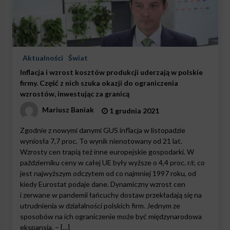
Aktualności
Świat
Inflacja i wzrost kosztów produkcji uderzają w polskie
firmy. Część z nich szuka okazji do ograniczenia
wzrostów, inwestując za granicą
Mariusz Baniak
1 grudnia 2021
Zgodnie z nowymi danymi GUS inflacja w listopadzie
wyniosła 7,7 proc. To wynik nienotowany od 21 lat.
Wzrosty cen trapią też inne europejskie gospodarki. W
październiku ceny w całej UE były wyższe o 4,4 proc. r/r, co
jest najwyższym odczytem od co najmniej 1997 roku, od
kiedy Eurostat podaje dane. Dynamiczny wzrost cen
i zerwane w pandemii łańcuchy dostaw przekładają się na
utrudnienia w działalności polskich firm. Jednym ze
sposobów na ich ograniczenie może być międzynarodowa
ekspansja. – […]