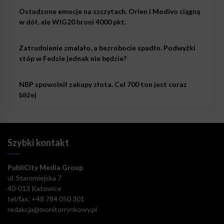
Ostudzone emocje na szczytach. Orlen i Modivo ciągną
w dół, ale WIG20 broni 4000 pkt.
Zatrudnienie zmalało, a bezrobocie spadło. Podwyżki
stóp w Fedzie jednak nie będzie?
NBP spowolnił zakupy złota. Cel 700 ton jest coraz
bliżej
Szybki kontakt
PubliCity Media Group
ul. Staromiejska 7
40-013 Katowice
tel/fax: +48 784 050 301
redakcja@monitorrynkowy.pl