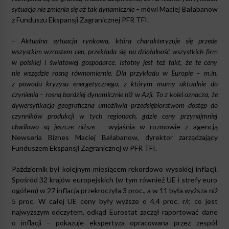
sytuacja nie zmienia się aż tak dynamicznie –
mówi Maciej Bałabanow
z Funduszu Ekspansji Zagranicznej PFR TFI.
– Aktualna sytuacja rynkowa, która charakteryzuje się przede
wszystkim wzrostem cen, przekłada się na działalność wszystkich firm
w polskiej i światowej gospodarce. Istotny jest też fakt, że te ceny
nie wszędzie rosną równomiernie. Dla przykładu w Europie – m.in.
z powodu kryzysu energetycznego, z którym mamy aktualnie do
czynienia – rosną bardziej dynamicznie niż w Azji. To z kolei oznacza, że
dywersyfikacja geograficzna umożliwia przedsiębiorstwom dostęp do
czynników produkcji w tych regionach, gdzie ceny przynajmniej
chwilowo są jeszcze niższe –
wyjaśnia w rozmowie z agencją
Newseria Biznes Maciej Bałabanow, dyrektor zarządzający
Funduszem Ekspansji Zagranicznej w PFR TFI.
Październik był kolejnym miesiącem rekordowo wysokiej inflacji.
Spośród 32 krajów europejskich (w tym również UE i strefy euro
ogółem) w 27 inflacja przekroczyła 3 proc., a w 11 była wyższa niż
5 proc. W całej UE ceny były wyższe o 4,4 proc. r/r, co jest
najwyższym odczytem, odkąd Eurostat zaczął raportować dane
o inflacji – pokazuje ekspertyza opracowana przez zespół