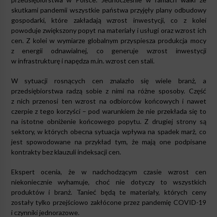
skutkami pandemii wszystkie państwa przyjęły plany odbudowy
gospodarki, które zakładają wzrost inwestycji, co z kolei
powoduje zwiększony popyt na materiały i usługi oraz wzrost ich
cen. Z kolei w wymiarze globalnym przyspiesza produkcja mocy
z energii odnawialnej, co generuje wzrost inwestycji
w infrastrukturę i napędza m.in. wzrost cen stali.
W sytuacji rosnących cen znalazło się wiele branż, a
przedsiębiorstwa radzą sobie z nimi na różne sposoby. Część
z nich przenosi ten wzrost na odbiorców końcowych i nawet
czerpie z tego korzyści – pod warunkiem że nie przekłada się to
na istotne obniżenie końcowego popytu. Z drugiej strony są
sektory, w których obecna sytuacja wpływa na spadek marż, co
jest spowodowane na przykład tym, że mają one podpisane
kontrakty bez klauzuli indeksacji cen.
Ekspert ocenia, że w nadchodzącym czasie wzrost cen
niekoniecznie wyhamuje, choć nie dotyczy to wszystkich
produktów i branż. Tanieć będą te materiały, których ceny
zostały tylko przejściowo zakłócone przez pandemię COVID-19
i czynniki jednorazowe.