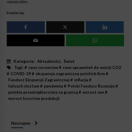
niemieckim.
Podziel się:
Kategorie:
Aktualności
,
Świat
Tagi: #
ceny surowców
#
ceny uprawnień do emisji CO2
#
COVID-19
#
ekspansja zagraniczna polskich firm
#
Fundusz Ekspansji Zagranicznej
#
inflacja
#
łańcuch dostaw
#
pandemia
#
Polski Fundusz Rozwoju
#
polskie przedsiębiorstwa za granicą
#
wzrost cen
#
wzrost kosztów produkcji
Nastepne