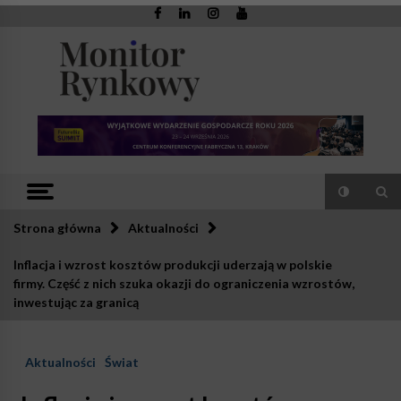
Skip
to
content
Monitor
Zaufana redakcja. Rzetelna prasa.
Rynkowy
Strona główna
Aktualności
Inflacja i wzrost kosztów produkcji uderzają w polskie
firmy. Część z nich szuka okazji do ograniczenia wzrostów,
inwestując za granicą
Aktualności
Świat