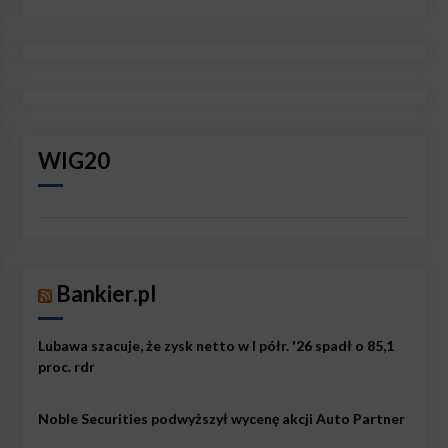
WIG20
Bankier.pl
Lubawa szacuje, że zysk netto w I półr. '26 spadł o 85,1
proc. rdr
Noble Securities podwyższył wycenę akcji Auto Partner