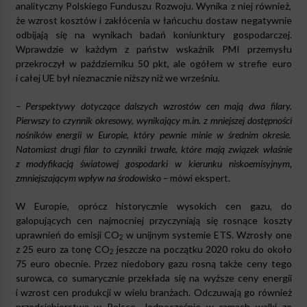
analityczny Polskiego Funduszu Rozwoju. Wynika z niej również,
że wzrost kosztów i zakłócenia w łańcuchu dostaw negatywnie
odbijają się na wynikach badań koniunktury gospodarczej.
Wprawdzie w każdym z państw wskaźnik PMI przemysłu
przekroczył w październiku 50 pkt, ale ogółem w strefie euro
i całej UE był nieznacznie niższy niż we wrześniu.
– Perspektywy dotyczące dalszych wzrostów cen mają dwa filary.
Pierwszy to czynnik okresowy, wynikający m.in. z mniejszej dostępności
nośników energii w Europie, który pewnie minie w średnim okresie.
Natomiast drugi filar to czynniki trwałe, które mają związek właśnie
z modyfikacją światowej gospodarki w kierunku niskoemisyjnym,
zmniejszającym wpływ na środowisko –
mówi ekspert.
W Europie, oprócz historycznie wysokich cen gazu, do
galopujących cen najmocniej przyczyniają się rosnące koszty
uprawnień do emisji CO
w unijnym systemie ETS. Wzrosły one
2
z 25 euro za tonę CO
jeszcze na początku 2020 roku do około
2
75 euro obecnie. Przez niedobory gazu rosną także ceny tego
surowca, co sumarycznie przekłada się na wyższe ceny energii
i wzrost cen produkcji w wielu branżach. Odczuwają go również
przedsiębiorstwa w Polsce. Jednocześnie w ramach walki ze