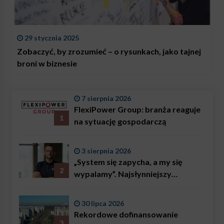
29 stycznia 2025
Zobaczyć, by zrozumieć – o rysunkach, jako tajnej
broni w biznesie
7 sierpnia 2026
FlexiPower Group: branża reaguje
1
na sytuację gospodarczą
3 sierpnia 2026
„System się zapycha, a my się
2
wypalamy”. Najsłynniejszy
ratownik w Polsce, Karol
Bączkowski, mówi wprost:
30 lipca 2026
problemem są nie tylko choroby
Rekordowe dofinansowanie
3