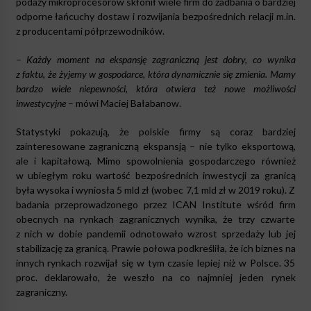
podaży mikroprocesorów skłonił wiele firm do zadbania o bardziej
odporne łańcuchy dostaw i rozwijania bezpośrednich relacji m.in.
z producentami półprzewodników.
–
Każdy moment na ekspansję zagraniczną jest dobry, co wynika
z faktu, że żyjemy w gospodarce, która dynamicznie się zmienia. Mamy
bardzo wiele niepewności, która otwiera też nowe możliwości
inwestycyjne
– mówi Maciej Bałabanow.
Statystyki pokazują, że polskie firmy są coraz bardziej
zainteresowane zagraniczną ekspansją – nie tylko eksportową,
ale i kapitałową. Mimo spowolnienia gospodarczego również
w ubiegłym roku wartość bezpośrednich inwestycji za granicą
była wysoka i wyniosła 5 mld zł (wobec 7,1 mld zł w 2019 roku). Z
badania przeprowadzonego przez ICAN Institute wśród firm
obecnych na rynkach zagranicznych wynika, że trzy czwarte
z nich w dobie pandemii odnotowało wzrost sprzedaży lub jej
stabilizację za granicą. Prawie połowa podkreśliła, że ich biznes na
innych rynkach rozwijał się w tym czasie lepiej niż w Polsce. 35
proc. deklarowało, że weszło na co najmniej jeden rynek
zagraniczny.