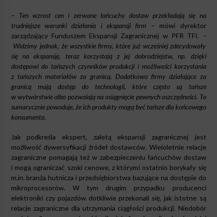
–
Ten wzrost cen i zerwane łańcuchy dostaw przekładają się na
trudniejsze warunki działania i ekspansji firm
– mówi dyrektor
zarządzający Funduszem Ekspansji Zagranicznej w PFR TFI.
–
Widzimy jednak, że wszystkie firmy, które już wcześniej zdecydowały
się na ekspansję, teraz korzystają z jej dobrodziejstw, np. dzięki
dostępowi do tańszych czynników produkcji i możliwości korzystania
z tańszych materiałów za granicą. Dodatkowo firmy działające za
granicą mają dostęp do technologii, które często są tańsze
w wytwórstwie albo pozwalają na osiągnięcie pewnych oszczędności. To
sumarycznie powoduje, że ich produkty mogą być tańsze dla końcowego
konsumenta.
Jak podkreśla ekspert, zaletą ekspansji zagranicznej jest
możliwość dywersyfikacji źródeł dostawców. Wieloletnie relacje
zagraniczne pomagają też w zabezpieczeniu łańcuchów dostaw
i mogą ograniczać szoki cenowe, z którymi ostatnio borykały się
m.in. branża hutnicza i przedsiębiorstwa bazujące na dostępie do
mikroprocesorów. W tym drugim przypadku producenci
elektroniki czy pojazdów dotkliwie przekonali się, jak istotne są
relacje zagraniczne dla utrzymania ciągłości produkcji. Niedobór