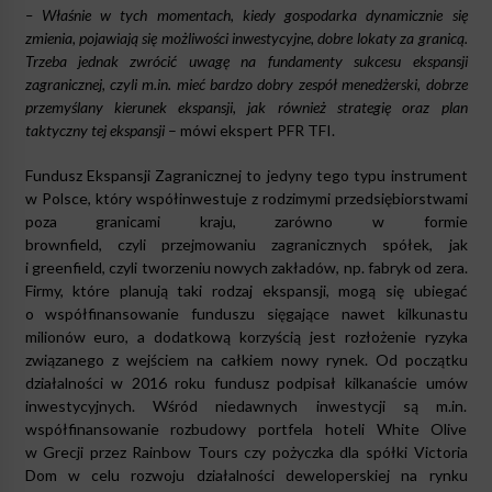
– Właśnie w tych momentach, kiedy gospodarka dynamicznie się
zmienia, pojawiają się możliwości inwestycyjne, dobre lokaty za granicą.
Trzeba jednak zwrócić uwagę na fundamenty sukcesu ekspansji
zagranicznej, czyli m.in. mieć bardzo dobry zespół menedżerski, dobrze
przemyślany kierunek ekspansji, jak również strategię oraz plan
taktyczny tej ekspansji
– mówi ekspert PFR TFI.
Fundusz Ekspansji Zagranicznej to jedyny tego typu instrument
w Polsce, który współinwestuje z rodzimymi przedsiębiorstwami
poza granicami kraju, zarówno w formie
brownfield, czyli przejmowaniu zagranicznych spółek, jak
i greenfield, czyli tworzeniu nowych zakładów, np. fabryk od zera.
Firmy, które planują taki rodzaj ekspansji, mogą się ubiegać
o współfinansowanie funduszu sięgające nawet kilkunastu
milionów euro, a dodatkową korzyścią jest rozłożenie ryzyka
związanego z wejściem na całkiem nowy rynek. Od początku
działalności w 2016 roku fundusz podpisał kilkanaście umów
inwestycyjnych. Wśród niedawnych inwestycji są m.in.
współfinansowanie rozbudowy portfela hoteli White Olive
w Grecji przez Rainbow Tours czy pożyczka dla spółki Victoria
Dom w celu rozwoju działalności deweloperskiej na rynku