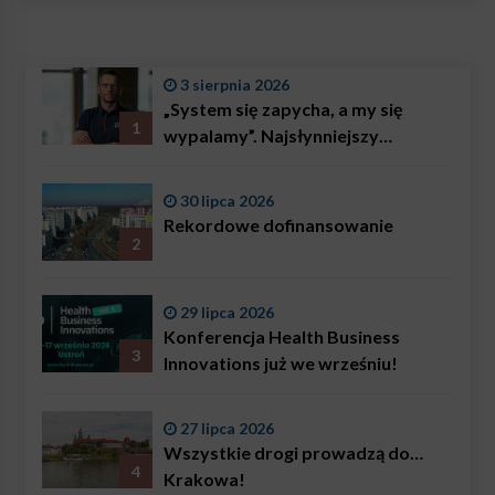
3 sierpnia 2026
„System się zapycha, a my się
1
wypalamy”. Najsłynniejszy
ratownik w Polsce, Karol
Bączkowski, mówi wprost:
30 lipca 2026
problemem są nie tylko choroby
Rekordowe dofinansowanie
2
29 lipca 2026
Konferencja Health Business
3
Innovations już we wrześniu!
27 lipca 2026
Wszystkie drogi prowadzą do…
4
Krakowa!