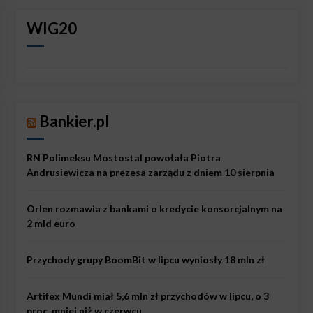
WIG20
Bankier.pl
RN Polimeksu Mostostal powołała Piotra
Andrusiewicza na prezesa zarządu z dniem 10 sierpnia
Orlen rozmawia z bankami o kredycie konsorcjalnym na
2 mld euro
Przychody grupy BoomBit w lipcu wyniosły 18 mln zł
Artifex Mundi miał 5,6 mln zł przychodów w lipcu, o 3
proc. mniej niż w czerwcu