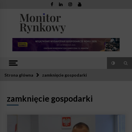
Skip
to
content
Monitor
Zaufana redakcja. Rzetelna prasa.
Rynkowy
Strona główna
zamknięcie gospodarki
zamknięcie gospodarki