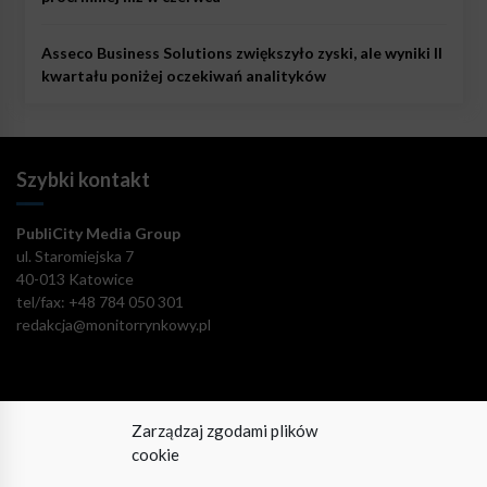
Asseco Business Solutions zwiększyło zyski, ale wyniki II
kwartału poniżej oczekiwań analityków
Szybki kontakt
PubliCity Media Group
ul. Staromiejska 7
40-013 Katowice
tel/fax: +48 784 050 301
redakcja@monitorrynkowy.pl
Zarządzaj zgodami plików
Pozostańmy w kontakcie!
cookie