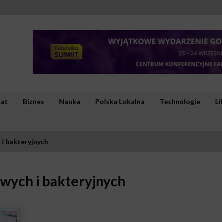
iat
Biznes
Nauka
Polska Lokalna
Technologie
Li
 i bakteryjnych
owych i bakteryjnych