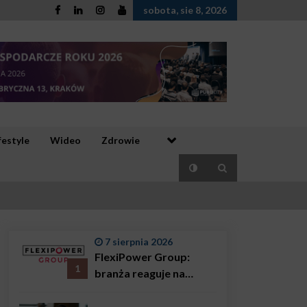
sobota, sie 8, 2026
festyle
Wideo
Zdrowie
7 sierpnia 2026
FlexiPower Group:
1
branża reaguje na
sytuację gospodarczą