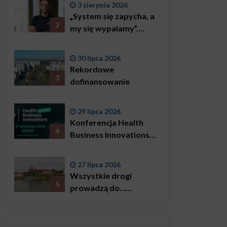
3 sierpnia 2026
„System się zapycha, a
2
my się wypalamy”.
Najsłynniejszy ratownik
w Polsce, Karol
30 lipca 2026
Bączkowski, mówi
Rekordowe
wprost: problemem są
3
dofinansowanie
nie tylko choroby
29 lipca 2026
Konferencja Health
4
Business Innovations
już we wrześniu!
27 lipca 2026
Wszystkie drogi
5
prowadzą do…
Krakowa!