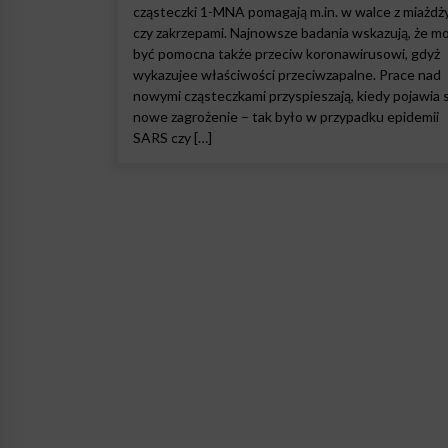
cząsteczki 1-MNA pomagają m.in. w walce z miażdż
czy zakrzepami. Najnowsze badania wskazują, że m
być pomocna także przeciw koronawirusowi, gdyż
wykazujee właściwości przeciwzapalne. Prace nad
nowymi cząsteczkami przyspieszają, kiedy pojawia s
nowe zagrożenie – tak było w przypadku epidemii
SARS czy […]