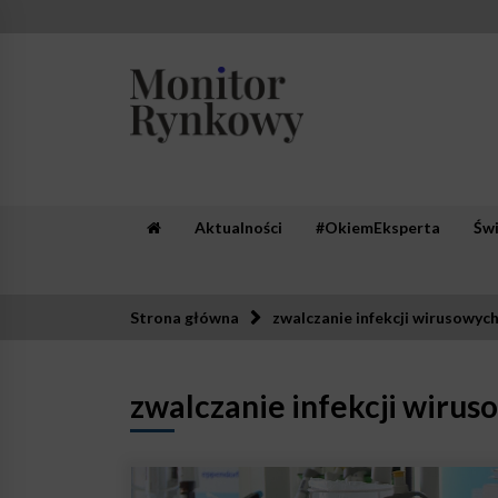
Skip
to
content
Monitor Rynkowy
Zaufana redakcja. Rzetelna prasa.
Aktualności
#OkiemEksperta
Św
Strona główna
zwalczanie infekcji wirusowych
zwalczanie infekcji wirus