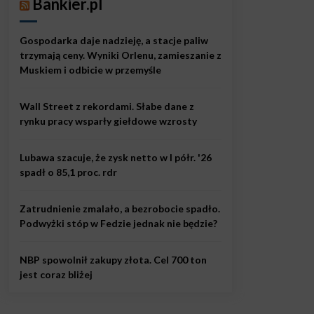
Bankier.pl
Gospodarka daje nadzieję, a stacje paliw
trzymają ceny. Wyniki Orlenu, zamieszanie z
Muskiem i odbicie w przemyśle
Wall Street z rekordami. Słabe dane z
rynku pracy wsparły giełdowe wzrosty
Lubawa szacuje, że zysk netto w I półr. '26
spadł o 85,1 proc. rdr
Zatrudnienie zmalało, a bezrobocie spadło.
Podwyżki stóp w Fedzie jednak nie będzie?
NBP spowolnił zakupy złota. Cel 700 ton
jest coraz bliżej