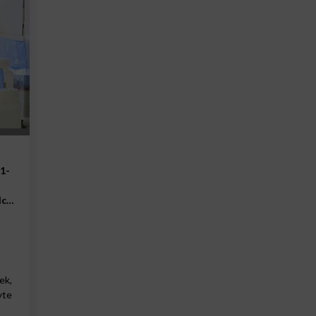
1-
lce
ek,
yte