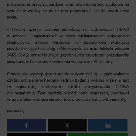
prowadzone przez najbardziej renomowane ośrodki naukowe na
świecie dowodzą, że może ona przyczyniać się do wydłużenia
życia.
– Chcemy uzyskać ochronę patentową na zastosowanie 1-MNA
w leczeniu i suplementacji w nowo zdefiniowanych wskazaniach
obejmujących infekcje wirusowe, w szczególności skutkujące
powstaniem zapalenia dróg oddechowych. To m.in. infekcja wirusem
SARS-CoV-2, lecz także grypa, zapalenie płuc czy oskrzeli oraz choroby
alergiczne, w tym astma
– wymienia wiceprezes Pharmeny.
Cząsteczka występuje naturalnie w żywności, np. algach wakame
czy liściach zielonej herbaty. Jednak badania wykazały, że nie jest
to najbardziej efektywne źródło pozyskiwania 1-MNA
dla organizmu. Tym bardziej wśród osób starszych, ponieważ
wraz z wiekiem obniża się zdolność przekształcania witaminy B
.
3
Podziel się: