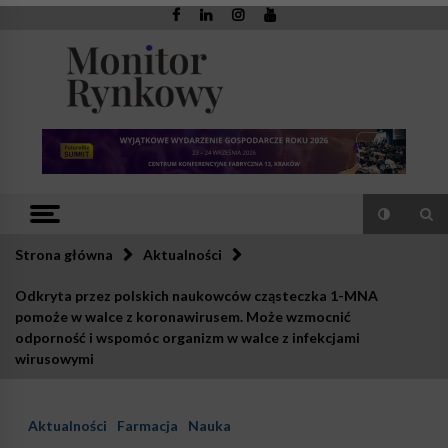
Skip
to
content
Monitor
Zaufana redakcja. Rzetelna prasa.
Rynkowy
Strona główna
Aktualności
Odkryta przez polskich naukowców cząsteczka 1-MNA
pomoże w walce z koronawirusem. Może wzmocnić
odporność i wspomóc organizm w walce z infekcjami
wirusowymi
Aktualności
Farmacja
Nauka