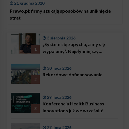
21 grudnia 2020
Prawo.pl: firmy szukają sposobów na uniknięcie
strat
3 sierpnia 2026
„System się zapycha, a my się
1
wypalamy”. Najsłynniejszy
ratownik w Polsce, Karol
Bączkowski, mówi wprost:
30 lipca 2026
problemem są nie tylko choroby
Rekordowe dofinansowanie
2
29 lipca 2026
Konferencja Health Business
3
Innovations już we wrześniu!
27 lipca 2026