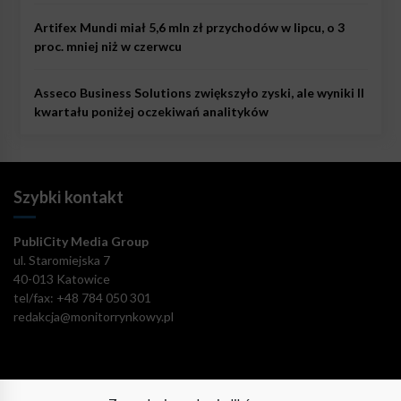
Artifex Mundi miał 5,6 mln zł przychodów w lipcu, o 3
proc. mniej niż w czerwcu
Asseco Business Solutions zwiększyło zyski, ale wyniki II
kwartału poniżej oczekiwań analityków
Szybki kontakt
PubliCity Media Group
ul. Staromiejska 7
40-013 Katowice
tel/fax: +48 784 050 301
redakcja@monitorrynkowy.pl