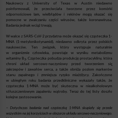
Naukowcy z University of Texas w Austin niedawno
poinformowali, że przeciwciała tworzone przez komórki
odpornościowe lam, wielbłądów i rekinów mogą okazać się
pomocne w zwalczaniu części wirusów, także koronawirusa.
Badania jednak wciąż trwają.
W walce z SARS-CoV-2 przydatna może okazać się cząsteczka 1-
MNA (1-metylonikotynamid), niedawno odkryta przez polskich
naukowców. Ten związek, który występuje naturalnie
w organizmie człowieka, powstaje w wyniku metabolizmu
witaminy B
. Cząsteczka pobudza produkcję prostacykliny, która
3
chroni układ sercowo-naczyniowy przed tworzeniem się̨
zakrzepów i zawałów serca, a także obniża poziom markerów
stanu zapalnego i zmniejsza ryzyko miażdżycy. Zakończone
w ubiegłym roku badania przedkliniczne wykazały także, że
cząsteczka 1-MNA może być skuteczna w niealkoholowym
stłuszczeniowym zapaleniu wątroby. Teraz do tej listy doszło
kolejne zastosowanie.
–
Dotychczas badania nad cząsteczką 1-MNA skupiały się przede
wszystkim na jej korzyściach w obszarze układu sercowo-naczyniowego.