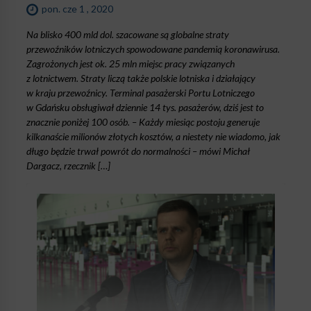
pon. cze 1 , 2020
Na blisko 400 mld dol. szacowane są globalne straty
przewoźników lotniczych spowodowane pandemią koronawirusa.
Zagrożonych jest ok. 25 mln miejsc pracy związanych
z lotnictwem. Straty liczą także polskie lotniska i działający
w kraju przewoźnicy. Terminal pasażerski Portu Lotniczego
w Gdańsku obsługiwał dziennie 14 tys. pasażerów, dziś jest to
znacznie poniżej 100 osób. – Każdy miesiąc postoju generuje
kilkanaście milionów złotych kosztów, a niestety nie wiadomo, jak
długo będzie trwał powrót do normalności – mówi Michał
Dargacz, rzecznik […]