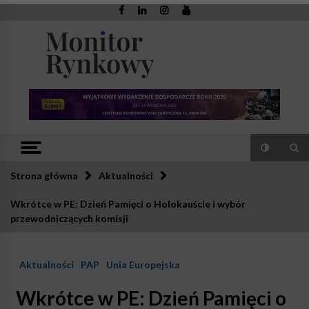
Skip
to
content
Monitor
Zaufana redakcja. Rzetelna prasa.
Rynkowy
Strona główna
Aktualności
Wkrótce w PE: Dzień Pamięci o Holokauście i wybór
przewodniczących komisji
Aktualności
PAP
Unia Europejska
Wkrótce w PE: Dzień Pamięci o