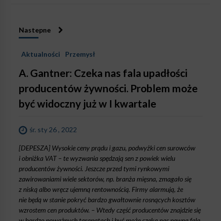
Nastepne
Aktualności
Przemysł
A. Gantner: Czeka nas fala upadłości
producentów żywności. Problem może
być widoczny już w I kwartale
śr. sty 26 , 2022
[DEPESZA] Wysokie ceny prądu i gazu, podwyżki cen surowców
i obniżka VAT – te wyzwania spędzają sen z powiek wielu
producentów żywności. Jeszcze przed tymi rynkowymi
zawirowaniami wiele sektorów, np. branża mięsna, zmagało się
z niską albo wręcz ujemną rentownością. Firmy alarmują, że
nie będą w stanie pokryć bardzo gwałtownie rosnących kosztów
wzrostem cen produktów. – Wtedy część producentów znajdzie się
w bardzo poważnych tarapatach i być może czeka nas pewna fala