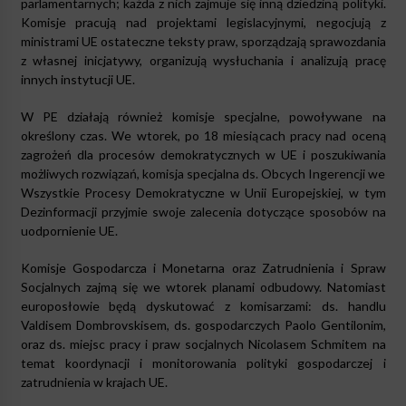
parlamentarnych; każda z nich zajmuje się inną dziedziną polityki.
Komisje pracują nad projektami legislacyjnymi, negocjują z
ministrami UE ostateczne teksty praw, sporządzają sprawozdania
z własnej inicjatywy, organizują wysłuchania i analizują pracę
innych instytucji UE.
W PE działają również komisje specjalne, powoływane na
określony czas. We wtorek, po 18 miesiącach pracy nad oceną
zagrożeń dla procesów demokratycznych w UE i poszukiwania
możliwych rozwiązań, komisja specjalna ds. Obcych Ingerencji we
Wszystkie Procesy Demokratyczne w Unii Europejskiej, w tym
Dezinformacji przyjmie swoje zalecenia dotyczące sposobów na
uodpornienie UE.
Komisje Gospodarcza i Monetarna oraz Zatrudnienia i Spraw
Socjalnych zajmą się we wtorek planami odbudowy. Natomiast
europosłowie będą dyskutować z komisarzami: ds. handlu
Valdisem Dombrovskisem, ds. gospodarczych Paolo Gentilonim,
oraz ds. miejsc pracy i praw socjalnych Nicolasem Schmitem na
temat koordynacji i monitorowania polityki gospodarczej i
zatrudnienia w krajach UE.