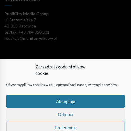
PubliCity Media Group
ul. Staromiejska 7
40-013 Katowice
tel/fax: +48 784 050 301
redakcja@monitorrynkowy.pl
Zarządzaj zgodami plików
Pozostańmy w kontakcie!
cookie
Używamy plików cookies w celu optymalizacji naszej witryny i serwisów.
Akceptuję
© PubliCity Media Group 2009-2024. Wszystkie prawa
zastrzeżone. Korzystanie z portalu oznacza akceptację polityki
Odmów
prywatności.
Preferencje
| Reklama
| O nas
| Polityka prywatności
| Regulamin