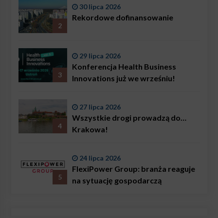
Bączkowski, mówi wprost:
30 lipca 2026
problemem są nie tylko choroby
Rekordowe dofinansowanie
2
29 lipca 2026
Konferencja Health Business
3
Innovations już we wrześniu!
27 lipca 2026
Wszystkie drogi prowadzą do…
4
Krakowa!
24 lipca 2026
FlexiPower Group: branża reaguje
5
na sytuację gospodarczą