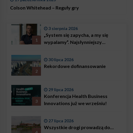
Colson Whitehead – Reguły gry
3 sierpnia 2026
„System się zapycha, a my się
1
wypalamy”. Najsłynniejszy
ratownik w Polsce, Karol
Bączkowski, mówi wprost:
30 lipca 2026
problemem są nie tylko choroby
Rekordowe dofinansowanie
2
29 lipca 2026
Konferencja Health Business
3
Innovations już we wrześniu!
27 lipca 2026
Wszystkie drogi prowadzą do…
4