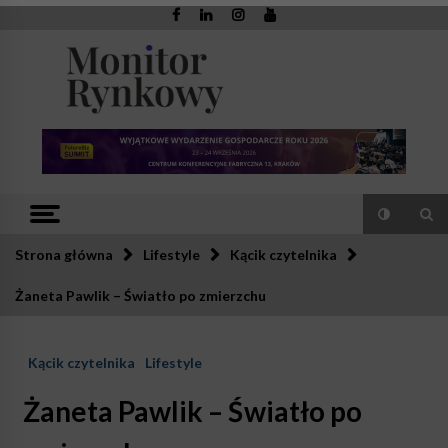
Skip
to
content
Monitor
Zaufana redakcja. Rzetelna prasa.
Rynkowy
Strona główna
Lifestyle
Kącik czytelnika
Żaneta Pawlik – Światło po zmierzchu
Kącik czytelnika
Lifestyle
Żaneta Pawlik – Światło po