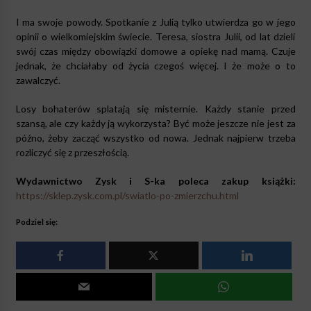
I ma swoje powody. Spotkanie z Julią tylko utwierdza go w jego
opinii o wielkomiejskim świecie. Teresa, siostra Julii, od lat dzieli
swój czas między obowiązki domowe a opiekę nad mamą. Czuje
jednak, że chciałaby od życia czegoś więcej. I że może o to
zawalczyć.
Losy bohaterów splatają się misternie. Każdy stanie przed
szansą, ale czy każdy ją wykorzysta? Być może jeszcze nie jest za
późno, żeby zacząć wszystko od nowa. Jednak najpierw trzeba
rozliczyć się z przeszłością.
Wydawnictwo Zysk i S-ka poleca zakup książki:
https://sklep.zysk.com.pl/swiatlo-po-zmierzchu.html
Podziel się: