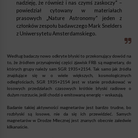
nadzieję, że również i nas czymś zaskoczy” –
powiedział cytowany w materiałach
prasowych „Nature Astronomy” jeden z
członków zespołu badawczego Mark Snelders
z Uniwersytetu Amsterdamskiego.
Według badaczy nowo odkryte błyski to przekonujący dowód na
to, że źródłem przynajmniej części zjawisk FRB są magnetary, do
których grupy należy sam SGR 1935+2154. Tak samo jak źródła
znajdujące się w o wiele większych, kosmologicznych
odległościach, SGR 1935+2154 jest w stanie produkować w
losowych przedziałach czasowych krótkie błyski radiowe o
dużym rozrzucie, jeśli chodzi o emitowaną energię – wskazują.
Badanie takiej aktywności magnetarów jest bardzo trudne, bo
rozbłyski są losowe, nie da się ich przewidzieć. Samych
magnetarów w Drodze Mlecznej jest znanych obecnie zaledwie
kilkanaście.