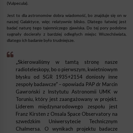
(Vulpecula).
Jest to dla astronomów dobra wiadomość, bo znajduje się on w
naszej Galaktyce, więc relatywnie blisko. Dlatego łatwiej jest
badać naturę tego tajemniczego zjawiska. Do tej pory podobne
sygnały docierały z bardziej odległych miejsc Wszechświata,
dlatego ich badanie było trudniejsze.
„Skierowaliśmy w tamtą stronę nasze
radioteleskopy, bo o pierwszym, kwietniowym
błysku od SGR 1935+2154 doniosły inne
zespoły badawcze” – opowiada PAP dr Marcin
Gawroński z Instytutu Astronomii UMK w
Toruniu, który jest zaangażowany w projekt.
Liderem międzynarodowego zespołu jest
Franz Kirsten z Onsala Space Observatory na
szwedzkim Uniwersytecie Technicznym
Chalmersa. O wynikach projektu badacze