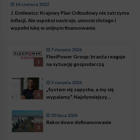
14 czerwca 2022
J. Emilewicz: Krajowy Plan Odbudowy nie zatrzyma
inflacji. Ale uspokoi nastroje, umocni złotego i
wypełni lukę w unijnym finansowaniu
7 sierpnia 2026
FlexiPower Group: branża reaguje
1
na sytuację gospodarczą
3 sierpnia 2026
„System się zapycha, a my się
2
wypalamy”. Najsłynniejszy
ratownik w Polsce, Karol
Bączkowski, mówi wprost:
30 lipca 2026
problemem są nie tylko choroby
Rekordowe dofinansowanie
3