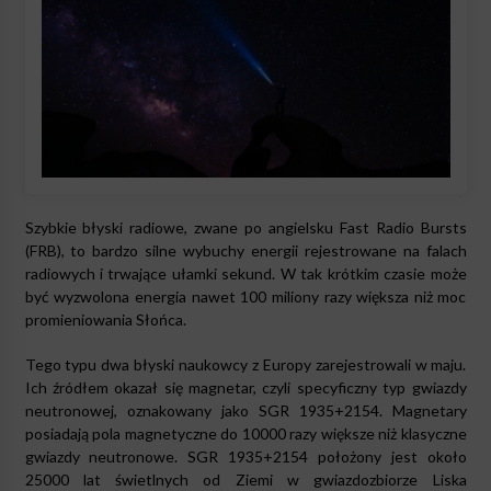
Szybkie błyski radiowe, zwane po angielsku Fast Radio Bursts
(FRB), to bardzo silne wybuchy energii rejestrowane na falach
radiowych i trwające ułamki sekund. W tak krótkim czasie może
być wyzwolona energia nawet 100 miliony razy większa niż moc
promieniowania Słońca.
Tego typu dwa błyski naukowcy z Europy zarejestrowali w maju.
Ich źródłem okazał się magnetar, czyli specyficzny typ gwiazdy
neutronowej, oznakowany jako SGR 1935+2154. Magnetary
posiadają pola magnetyczne do 10000 razy większe niż klasyczne
gwiazdy neutronowe. SGR 1935+2154 położony jest około
25000 lat świetlnych od Ziemi w gwiazdozbiorze Liska