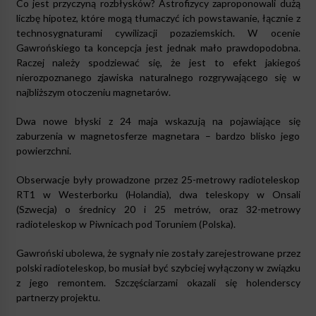
Co jest przyczyną rozbłysków? Astrofizycy zaproponowali dużą
liczbę hipotez, które mogą tłumaczyć ich powstawanie, łącznie z
technosygnaturami cywilizacji pozaziemskich. W ocenie
Gawrońskiego ta koncepcja jest jednak mało prawdopodobna.
Raczej należy spodziewać się, że jest to efekt jakiegoś
nierozpoznanego zjawiska naturalnego rozgrywającego się w
najbliższym otoczeniu magnetarów.
Dwa nowe błyski z 24 maja wskazują na pojawiające się
zaburzenia w magnetosferze magnetara – bardzo blisko jego
powierzchni.
Obserwacje były prowadzone przez 25-metrowy radioteleskop
RT1 w Westerborku (Holandia), dwa teleskopy w Onsali
(Szwecja) o średnicy 20 i 25 metrów, oraz 32-metrowy
radioteleskop w Piwnicach pod Toruniem (Polska).
Gawroński ubolewa, że sygnały nie zostały zarejestrowane przez
polski radioteleskop, bo musiał być szybciej wyłączony w związku
z jego remontem. Szczęściarzami okazali się holenderscy
partnerzy projektu.