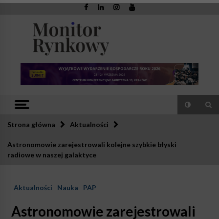
Skip
to
content
Monitor
Zaufana redakcja. Rzetelna prasa.
Rynkowy
Strona główna
Aktualności
Astronomowie zarejestrowali kolejne szybkie błyski
radiowe w naszej galaktyce
Aktualności
Nauka
PAP
Astronomowie zarejestrowali