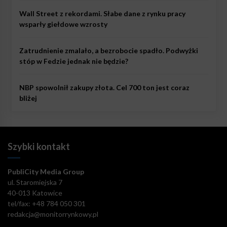
Wall Street z rekordami. Słabe dane z rynku pracy
wsparły giełdowe wzrosty
Zatrudnienie zmalało, a bezrobocie spadło. Podwyżki
stóp w Fedzie jednak nie będzie?
NBP spowolnił zakupy złota. Cel 700 ton jest coraz
bliżej
Szybki kontakt
PubliCity Media Group
ul. Staromiejska 7
40-013 Katowice
tel/fax: +48 784 050 301
redakcja@monitorrynkowy.pl